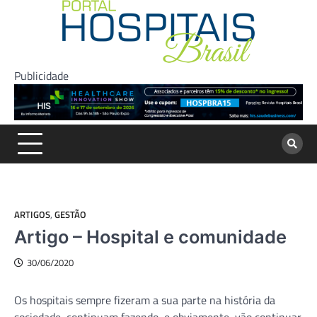
Skip
to
content
Publicidade
ARTIGOS
,
GESTÃO
Artigo – Hospital e comunidade
30/06/2020
Os hospitais sempre fizeram a sua parte na história da
sociedade, continuam fazendo, e obviamente, vão continuar