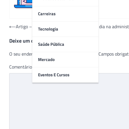
Carreiras
Navegação
⟵
Artigo – Desafios que impulsionam o dia a dia na administ
Tecnologia
de
Deixe um comentário
Post
Saúde Pública
O seu endereço de e-mail não será publicado.
Campos obrigat
Mercado
Comentário
*
Eventos E Cursos