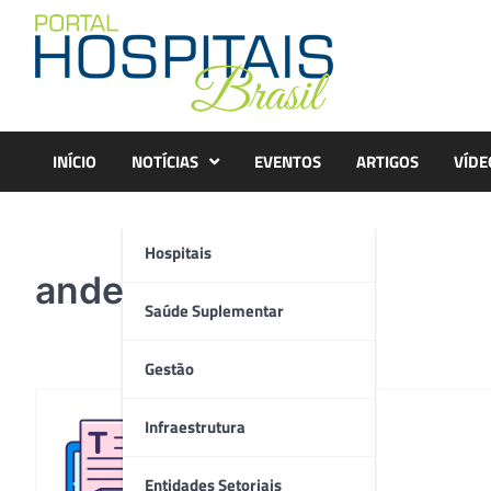
Skip
to
content
INÍCIO
NOTÍCIAS
EVENTOS
ARTIGOS
VÍDE
Hospitais
andersonsouza
Saúde Suplementar
Gestão
Infraestrutura
Redação
Entidades Setoriais