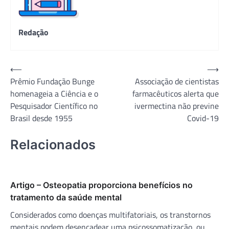
Redação
Navegação
⟵
⟶
Prêmio Fundação Bunge
Associação de cientistas
de
homenageia a Ciência e o
farmacêuticos alerta que
Post
Pesquisador Científico no
ivermectina não previne
Brasil desde 1955
Covid-19
Relacionados
Artigo – Osteopatia proporciona benefícios no
tratamento da saúde mental
Considerados como doenças multifatoriais, os transtornos
mentais podem desencadear uma psicossomatização, ou