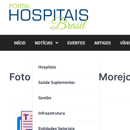
Skip
to
content
INÍCIO
NOTÍCIAS
EVENTOS
ARTIGOS
VÍDE
Hospitais
Foto infecto Karen Morej
Saúde Suplementar
Gestão
Infraestrutura
Redação
Entidades Setoriais