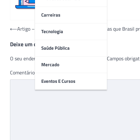
Carreiras
Navegação
⟵
Artigo – Meningite e desinformação: páginas que Brasil pr
Tecnologia
de
Deixe um comentário
Post
Saúde Pública
O seu endereço de e-mail não será publicado.
Campos obrigat
Mercado
Comentário
*
Eventos E Cursos