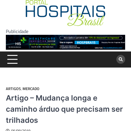
Skip
to
content
Publicidade
ARTIGOS
,
MERCADO
Artigo – Mudança longa e
caminho árduo que precisam ser
trilhados
05/09/2019