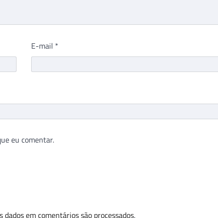
E-mail
*
que eu comentar.
s dados em comentários são processados
.