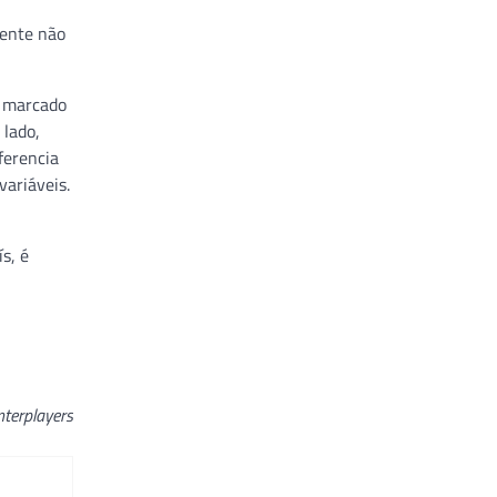
iente não
e marcado
 lado,
ferencia
variáveis.
s, é
nterplayers