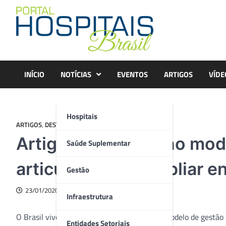
Skip
to
content
INÍCIO
NOTÍCIAS
EVENTOS
ARTIGOS
VÍDE
Hospitais
ARTIGOS
,
DESTAQUE
,
GESTÃO
Artigo – Mudança no mod
Saúde Suplementar
articulada para ampliar e
Gestão
23/01/2020
Infraestrutura
O Brasil vive um momento de transição no modelo de gestão 
Entidades Setoriais