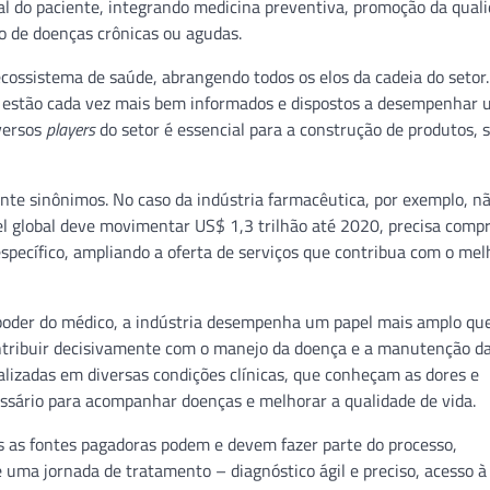
l do paciente, integrando medicina preventiva, promoção da qual
 de doenças crônicas ou agudas.
ecossistema de saúde, abrangendo todos os elos da cadeia do seto
s estão cada vez mais bem informados e dispostos a desempenhar 
iversos
players
do setor é essencial para a construção de produtos, s
nte sinônimos. No caso da indústria farmacêutica, por exemplo, n
el global deve movimentar US$ 1,3 trilhão até 2020, precisa comp
específico, ampliando a oferta de serviços que contribua com o mel
poder do médico, a indústria desempenha um papel mais amplo que
ntribuir decisivamente com o manejo da doença e a manutenção da
ializadas em diversas condições clínicas, que conheçam as dores e
ssário para acompanhar doenças e melhorar a qualidade de vida.
s as fontes pagadoras podem e devem fazer parte do processo,
uma jornada de tratamento – diagnóstico ágil e preciso, acesso à