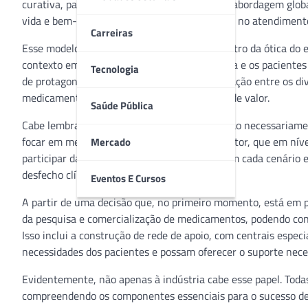
curativa, para um modelo que privilegia uma abordagem globa
vida e bem-estar, sem se concentrar somente no atendimento
Carreiras
Esse modelo exige redes mais articuladas dentro da ótica do 
contexto em que o foco não é apenas a doença e os paciente
Tecnologia
de protagonismo no próprio cuidado, a integração entre os d
medicamentos capazes de ampliar a entrega de valor.
Saúde Pública
Cabe lembrar que valor e preços baixos não são necessariame
focar em medicamentos mais baratos. Este setor, que em nív
Mercado
participar da gestão da jornada do paciente em cada cenário 
desfecho clínico.
Eventos E Cursos
A partir de uma decisão que, no primeiro momento, está em 
da pesquisa e comercialização de medicamentos, podendo co
Isso inclui a construção de rede de apoio, com centrais espec
necessidades dos pacientes e possam oferecer o suporte nece
Evidentemente, não apenas à indústria cabe esse papel. Toda
compreendendo os componentes essenciais para o sucesso de 