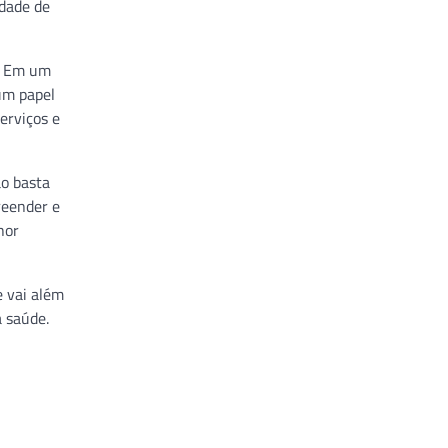
idade de
r. Em um
um papel
erviços e
ão basta
reender e
hor
 vai além
 saúde.