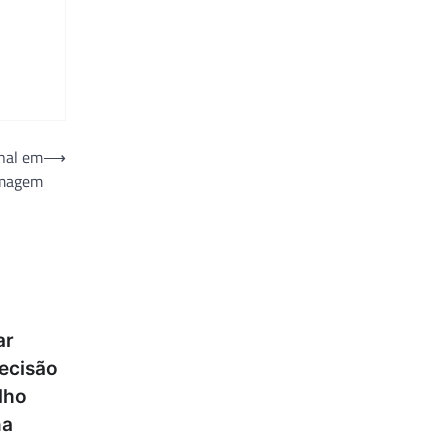
onal em
⟶
rmagem
ar
ecisão
alho
na