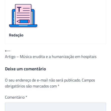
Redação
Navegação
⟵
Artigo – Música erudita e a humanização em hospitais
de
Post
Deixe um comentário
O seu endereço de e-mail não será publicado.
Campos
obrigatórios são marcados com
*
Comentário
*