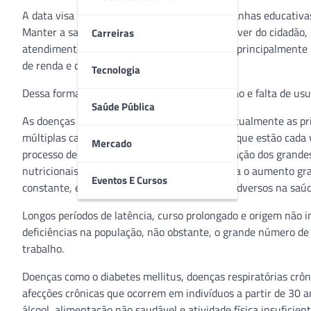
A data visa lembrar o continente sobre campanhas educativa
Manter a saúde é um direito e também um dever do cidadão, 
Carreiras
atendimento à população encontra barreiras, principalmente so
de renda e divisão de recursos em saúde.
Tecnologia
Dessa forma, ainda existe muita desinformação e falta de usuf
Saúde Pública
As doenças crônicas não transmissíveis são atualmente as pr
múltiplas causas e de muitos fatores de risco que estão cada
Mercado
processo de transição demográfica, a urbanização dos grande
nutricionais são fatores que contribuíram para o aumento g
Eventos E Cursos
constante, e que causam sintomas e efeitos adversos na saúd
Longos períodos de latência, curso prolongado e origem não i
deficiências na população, não obstante, o grande número d
trabalho.
Doenças como o diabetes mellitus, doenças respiratórias crôn
afecções crônicas que ocorrem em indivíduos a partir de 30 
álcool, alimentação não saudável e atividade física insuficient