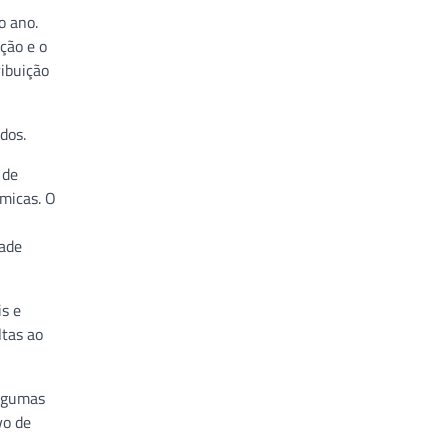
o ano.
ção e o
ribuição
dos.
 de
ômicas. O
dade
is e
ltas ao
algumas
vo de