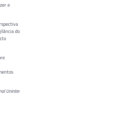
zer e
spectiva
ilância do
cto
pre
amentos
nal Uninter