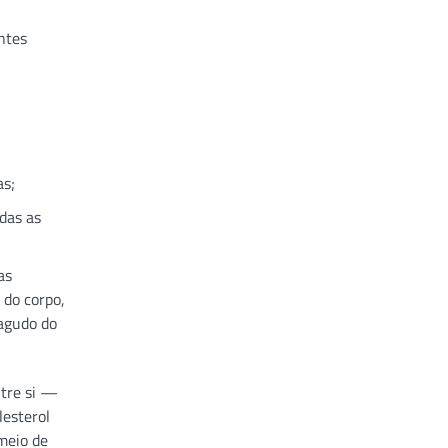
ntes
as;
odas as
as
 do corpo,
 agudo do
ntre si —
lesterol
 meio de