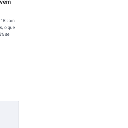
 vem
018 com
s, o que
3% se