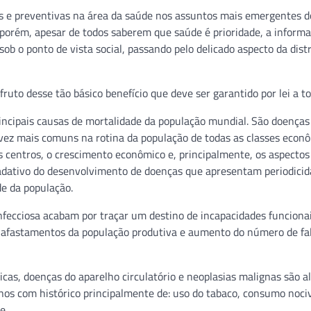
s e preventivas na área da saúde nos assuntos mais emergentes d
porém, apesar de todos saberem que saúde é prioridade, a informa
b o ponto de vista social, passando pelo delicado aspecto da dist
ruto desse tão básico benefício que deve ser garantido por lei a to
incipais causas de mortalidade da população mundial. São doenças
 vez mais comuns na rotina da população de todas as classes econ
s centros, o crescimento econômico e, principalmente, os aspectos
radativo do desenvolvimento de doenças que apresentam periodici
e da população.
nfecciosa acabam por traçar um destino de incapacidades funciona
e afastamentos da população produtiva e aumento do número de fa
icas, doenças do aparelho circulatório e neoplasias malignas são 
anos com histórico principalmente de: uso do tabaco, consumo noci
e.