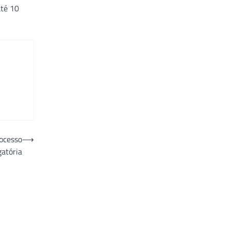
até 10
rocesso
⟶
gatória