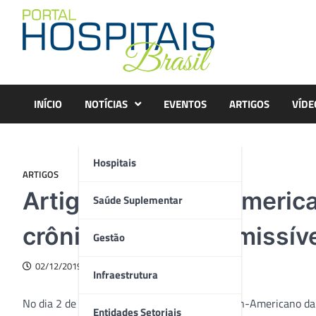
Skip
to
content
INÍCIO
NOTÍCIAS
EVENTOS
ARTIGOS
VÍDE
Hospitais
ARTIGOS
Artigo – O Dia Panameric
Saúde Suplementar
crônicas não transmissív
Gestão
02/12/2019
Infraestrutura
No dia 2 de dezembro é comemorado o dia Pan-Americano da S
Entidades Setoriais