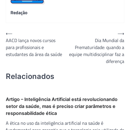
Redação
Navegação
⟵
⟶
AACD lança novos cursos
Dia Mundial da
de
para profissionais e
Prematuridade: quando a
Post
estudantes da área da saúde
equipe multidisciplinar faz a
diferença
Relacionados
Artigo – Inteligência Artificial está revolucionando
setor da saúde, mas é preciso criar parâmetros e
responsabilidade ética
A ética no uso da inteligência artificial na saúde é
fundamental para garantir que a tecnologia seja utilizada de