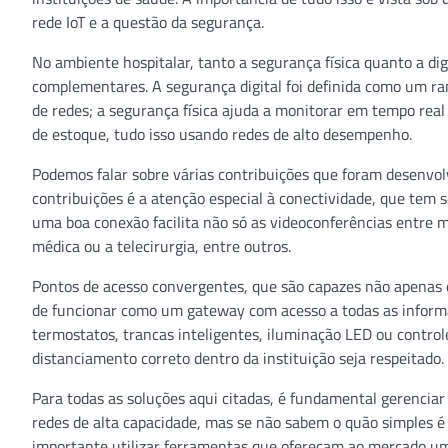
rede IoT e a questão da segurança.
No ambiente hospitalar, tanto a segurança física quanto a
complementares. A segurança digital foi definida como um ra
de redes; a segurança física ajuda a monitorar em tempo rea
de estoque, tudo isso usando redes de alto desempenho.
Podemos falar sobre várias contribuições que foram desenvolv
contribuições é a atenção especial à conectividade, que tem
uma boa conexão facilita não só as videoconferências entre m
médica ou a telecirurgia, entre outros.
Pontos de acesso convergentes, que são capazes não apenas 
de funcionar como um gateway com acesso a todas as informa
termostatos, trancas inteligentes, iluminação LED ou control
distanciamento correto dentro da instituição seja respeitado.
Para todas as soluções aqui citadas, é fundamental gerenciar
redes de alta capacidade, mas se não sabem o quão simples é d
importante utilizar ferramentas que ofereçam ao mercado um