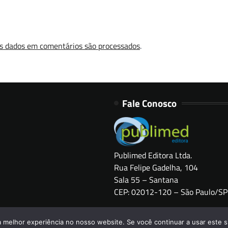
s dados em comentários são processados
.
Fale Conosco
Publimed Editora Ltda.
Rua Felipe Gadelha, 104
Sala 55 – Santana
CEP: 02012-120 – São Paulo/SP
Copyright © 2026
HOSPITAIS BRASIL
a melhor experiência no nosso website. Se você continuar a usar este s