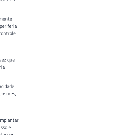
lmente
periferia
controle
vez que
ria
acidade
ensores,
implantar
isso é
oluções