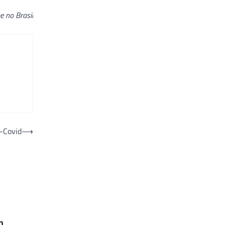
 no Brasil
s-Covid
⟶
m