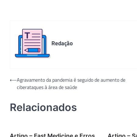
Redação
Navegação
⟵
Agravamento da pandemia é seguido de aumento de
ciberataques à área de saúde
de
Post
Relacionados
Artigo – Fast Medicine e Erros
Artigo – S