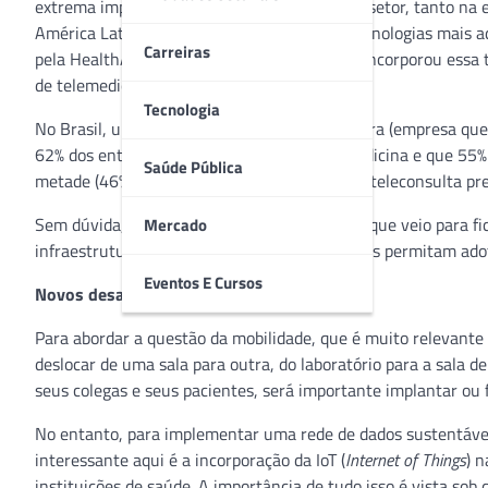
extrema importância avaliar o impacto que o setor, tanto na
América Latina. A telemedicina é uma das tecnologias mais 
Carreiras
pela HealthAffairs, o Chile é o país que mais incorporou essa
de telemedicina.
Tecnologia
No Brasil, um levantamento feito pela Capterra (empresa que
62% dos entrevistados sabem o que é telemedicina e que 55%
Saúde Pública
metade (46%) das pessoas que já utilizaram a teleconsulta 
Sem dúvida, a telemedicina é uma tendência que veio para fic
Mercado
infraestrutura física e digital soluções que lhes permitam ad
Eventos E Cursos
Novos desafios, novas soluções
Para abordar a questão da mobilidade, que é muito relevante 
deslocar de uma sala para outra, do laboratório para a sala d
seus colegas e seus pacientes, será importante implantar ou 
No entanto, para implementar uma rede de dados sustentável,
interessante aqui é a incorporação da IoT (
Internet of Things
) 
instituições de saúde. A importância de tudo isso é vista sob