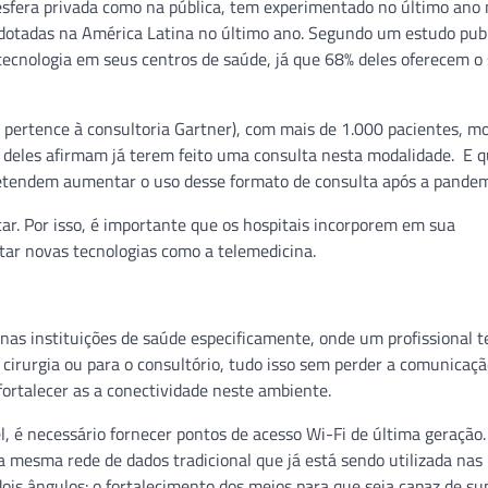
 esfera privada como na pública, tem experimentado no último ano
adotadas na América Latina no último ano. Segundo um estudo pub
 tecnologia em seus centros de saúde, já que 68% deles oferecem o 
 pertence à consultoria Gartner), com mais de 1.000 pacientes, m
 deles afirmam já terem feito uma consulta nesta modalidade. E 
pretendem aumentar o uso desse formato de consulta após a pandem
ar. Por isso, é importante que os hospitais incorporem em sua
otar novas tecnologias como a telemedicina.
nas instituições de saúde especificamente, onde um profissional 
e cirurgia ou para o consultório, tudo isso sem perder a comunicaç
fortalecer as a conectividade neste ambiente.
 é necessário fornecer pontos de acesso Wi-Fi de última geração.
na mesma rede de dados tradicional que já está sendo utilizada nas
 dois ângulos: o fortalecimento dos meios para que seja capaz de su