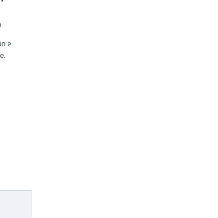
9
ão e
e.