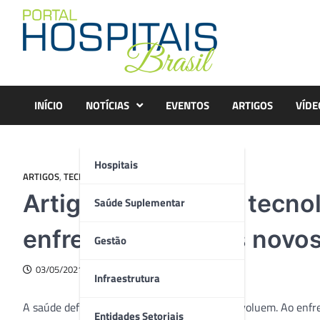
Skip
to
content
INÍCIO
NOTÍCIAS
EVENTOS
ARTIGOS
VÍDE
Hospitais
ARTIGOS
,
TECNOLOGIA
Artigo – O papel da tecno
Saúde Suplementar
enfrentamento dos novos
Gestão
03/05/2021
Infraestrutura
A saúde define a forma como as sociedades evoluem. Ao enfre
Entidades Setoriais