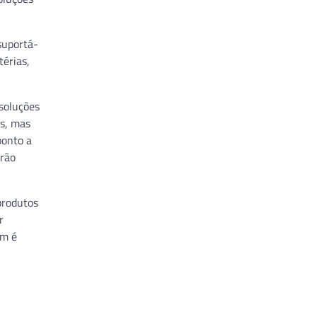
suportá-
térias,
soluções
es, mas
ponto a
erão
produtos
r
im é