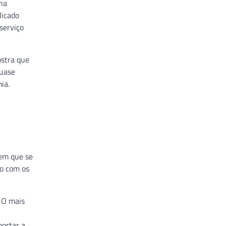
 na
licado
serviço
ostra que
quase
ia.
tem que se
ão com os
 O mais
portar a