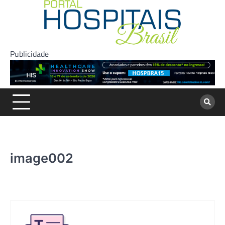
Skip
to
content
Publicidade
image002