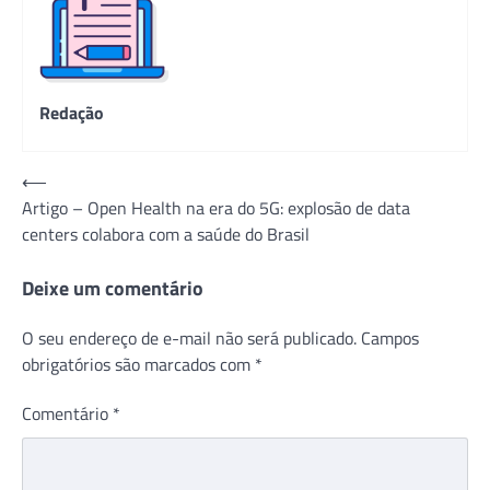
Redação
Navegação
⟵
Artigo – Open Health na era do 5G: explosão de data
de
centers colabora com a saúde do Brasil
Post
Deixe um comentário
O seu endereço de e-mail não será publicado.
Campos
obrigatórios são marcados com
*
Comentário
*