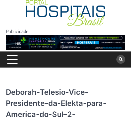
Skip
to
content
Publicidade
Deborah-Telesio-Vice-
Presidente-da-Elekta-para-
America-do-Sul–2-