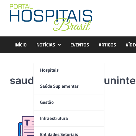
Skip
to
content
INÍCIO
NOTÍCIAS
EVENTOS
ARTIGOS
VÍDE
Hospitais
saude-divulgação-uninte
Saúde Suplementar
Gestão
Infraestrutura
Redação
Entidades Setoriais