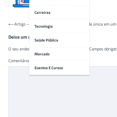
Carreiras
Navegação
⟵
Artigo – Relação entre saúde global e saúde única em um
Tecnologia
de
Deixe um comentário
Post
Saúde Pública
O seu endereço de e-mail não será publicado.
Campos obrigat
Mercado
Comentário
*
Eventos E Cursos