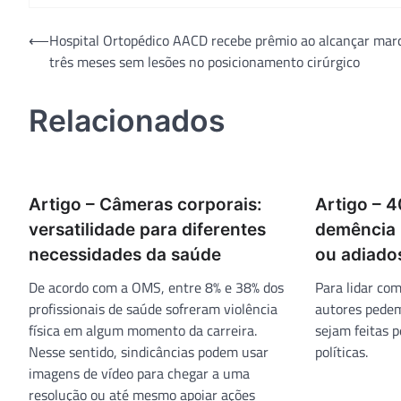
Navegação
⟵
Hospital Ortopédico AACD recebe prêmio ao alcançar mar
três meses sem lesões no posicionamento cirúrgico
de
Post
Relacionados
Artigo – Câmeras corporais:
Artigo – 
versatilidade para diferentes
demência 
necessidades da saúde
ou adiado
De acordo com a OMS, entre 8% e 38% dos
Para lidar com
profissionais de saúde sofreram violência
autores pede
física em algum momento da carreira.
sejam feitas 
Nesse sentido, sindicâncias podem usar
políticas.
imagens de vídeo para chegar a uma
resolução ou até mesmo apoiar ações