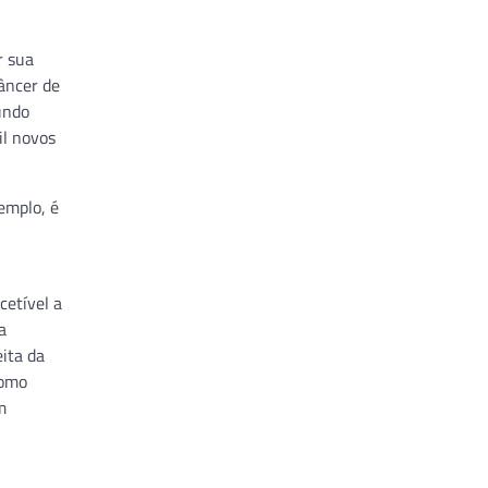
r sua
âncer de
undo
il novos
emplo, é
cetível a
a
eita da
Como
m