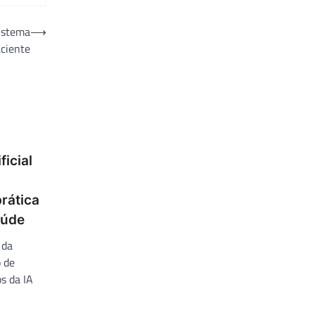
istema
⟶
aciente
ficial
rática
aúde
 da
 de
 da IA ​​