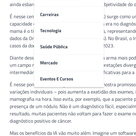
ainda esbarra em um desafio persistente: a subjetividade do
Carreiras
É nesse cenário que a inteligência artificial (IA) surge como
capacidade de discernimento e inaugurar uma era no diagnósti
Tecnologia
mama é o tipo mais comum entre as mulheres, representand
dados da Organização Mundial da Saúde (OMS). No Brasil, o I
casos da doença diagnosticados somente em 2023.
Saúde Pública
Diante dessa realidade, a detecção precoce é a arma mais po
Mercado
um campo minado para a subjetividade. Interpretações diverg
intermediária, podem ter consequências significativas para a 
Eventos E Cursos
É nesse ponto que a inteligência artificial se mostra promis
variações individuais – pois aumenta a exatidão dos exames, i
mamografia na hora. Isso evita, por exemplo, que a paciente p
presença de um nódulo. Não é um diagnóstico fácil, especialm
resultado, muitas pacientes não voltam para fazer o exame 
diagnóstico positivo de câncer.
Mas os benefícios da IA vão muito além. Imagine um softwar