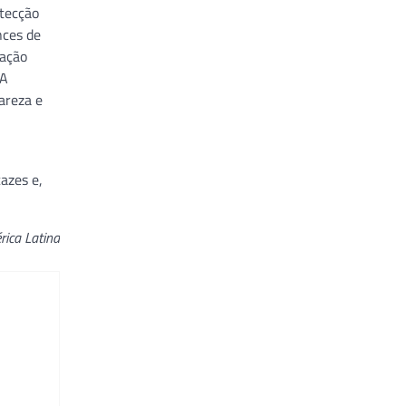
etecção
nces de
tação
 A
areza e
azes e,
rica Latina