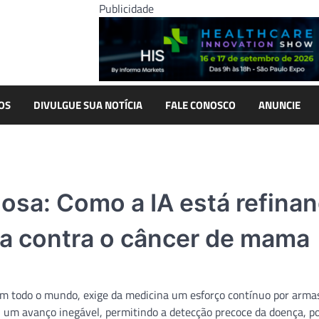
Publicidade
OS
DIVULGUE SUA NOTÍCIA
FALE CONOSCO
ANUNCIE
iosa: Como a IA está refina
uta contra o câncer de mama
m todo o mundo, exige da medicina um esforço contínuo por arma
u um avanço inegável, permitindo a detecção precoce da doença, po