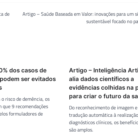
ca de
Artigo – Saúde Baseada em Valor: inovações para um s
sustentável focado no p
40% dos casos de
Artigo – Inteligência Arti
podem ser evitados
alia dados científicos a
s
evidências colhidas na p
para criar o futuro da s
 o risco de demência, os
m que 9 recomendações
Do reconhecimento de imagem e
pelos formuladores de
tradução automática à realização
diagnósticos clínicos, os benefícios
são amplos.