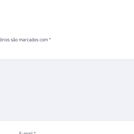
órios são marcados com
*
E-mail
*