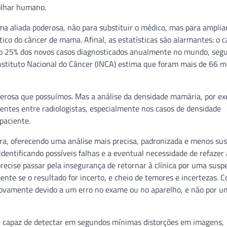
 olhar humano.
 uma aliada poderosa, não para substituir o médico, mas para amplia
co do câncer de mama. Afinal, as estatísticas são alarmantes: o c
o 25% dos novos casos diagnosticados anualmente no mundo, seg
nstituto Nacional do Câncer (INCA) estima que foram mais de 66 m
derosa que possuímos. Mas a análise da densidade mamária, por ex
entes entre radiologistas, especialmente nos casos de densidade
paciente.
sora, oferecendo uma análise mais precisa, padronizada e menos sus
dentificando possíveis falhas e a eventual necessidade de refazer 
recise passar pela insegurança de retornar à clínica por uma susp
ente se o resultado for incerto, e cheio de temores e incertezas. 
novamente devido a um erro no exame ou no aparelho, e não por u
e capaz de detectar em segundos mínimas distorções em imagens,