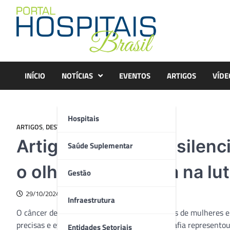
Skip
to
content
INÍCIO
NOTÍCIAS
EVENTOS
ARTIGOS
VÍDE
Hospitais
ARTIGOS
,
DESTAQUE
,
TECNOLOGIA
Artigo – Revolução silenc
Saúde Suplementar
o olhar da medicina na l
Gestão
29/10/2024
Infraestrutura
O câncer de mama, doença que atinge milhões de mulheres e
precisas e eficazes. Se por um lado a mamografia represento
Entidades Setoriais