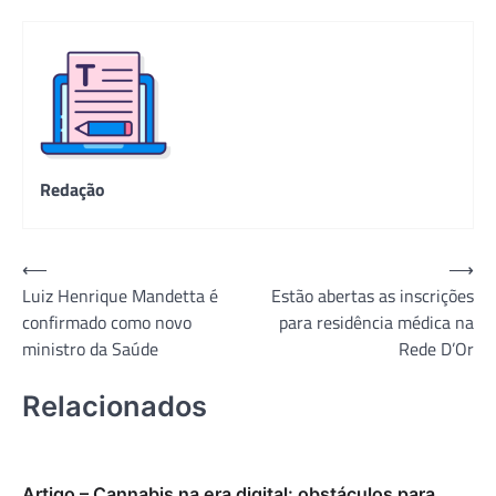
Redação
Navegação
⟵
⟶
Luiz Henrique Mandetta é
Estão abertas as inscrições
de
confirmado como novo
para residência médica na
Post
ministro da Saúde
Rede D’Or
Relacionados
Artigo – Cannabis na era digital: obstáculos para