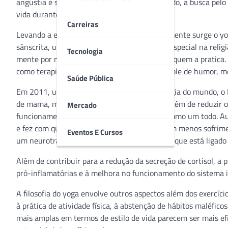
angústia e sintomas depressivos. Neste sentido, a busca pelo
vida durante e após o tratamento.
Carreiras
Levando a essa necessidade de unir corpo e mente surge o yog
sânscrita, uma língua presente na Índia, em especial na religi
Tecnologia
mente por meio de disciplinas tradicionais de quem a pratica.
como terapia para redução de estresse, controle de humor, me
Saúde Pública
Em 2011, um dos maiores centros de Oncologia do mundo, o 
de mama, mostrando que a prática do Yoga, além de reduzir o
Mercado
funcionamento do organismo das mulheres como um todo. Aume
e fez com que elas lidassem com a doença com menos sofrimen
Eventos E Cursos
um neurotransmissor conhecido como GABA, que está ligado à
Além de contribuir para a redução da secreção de cortisol, a 
pró-inflamatórias e à melhora no funcionamento do sistema 
A filosofia do yoga envolve outros aspectos além dos exercíc
à prática de atividade física, à abstenção de hábitos maléfic
mais amplas em termos de estilo de vida parecem ser mais ef