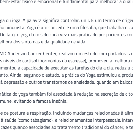
 bem-estar físico e emocional é fundamental para melhorar a qual
a ou ioga. A palavra significa controlar, unir. É um termo de orig
ão hinduísta. Yoga é um conceito é uma filosofia, que trabalha o co
 De fato, o yoga tem sido cada vez mais praticado por pacientes c
lhora dos sintomas e da qualidade de vida.
MD Anderson Cancer Center, realizou um estudo com portadoras d
s níveis de cortisol (hormônios do estresse), promoveu a melhora 
ntou a capacidade de executar as tarefas do dia a dia, reduziu 
to. Ainda, segundo o estudo, a prática do Yoga estimulou a prod
 depressão e outros transtornos de ansiedade, quando em baixos 
prática do yoga também foi associada à redução na secreção de cito
imune, evitando a famosa insônia.
ios de postura e respiração, incluindo mudanças relacionadas à ali
os à saúde (como tabagismo), e relacionamentos interpessoais. Inte
icazes quando associadas ao tratamento tradicional do câncer, e 