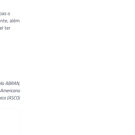
oas o
ente, além
el ter
pela ABRAN,
e Americana
nica (ASCO)