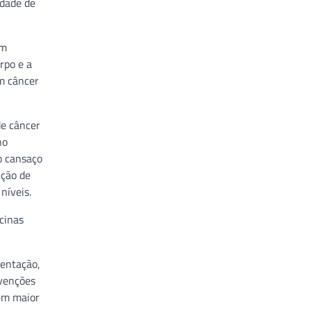
idade de
em
rpo e a
om câncer
e câncer
no
o cansaço
ução de
níveis.
cinas
mentação,
rvenções
tem maior