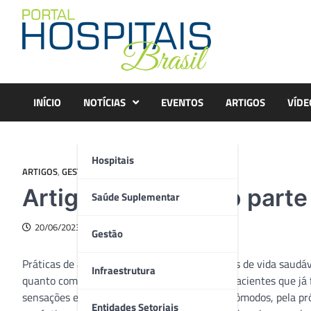
Skip
to
content
INÍCIO
NOTÍCIAS
EVENTOS
ARTIGOS
VÍDE
Hospitais
ARTIGOS
,
GESTÃO
Artigo – Yoga como parte
Saúde Suplementar
20/06/2023
Gestão
Práticas de atividade física regulares e hábitos de vida saud
Infraestrutura
quanto com a diminuição da recorrência em pacientes que já
sensações e sentimentos desagradáveis e incômodos, pela pr
Entidades Setoriais