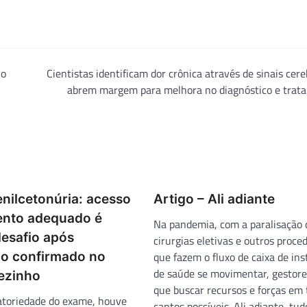
ho
Cientistas identificam dor crônica através de sinais cere
abrem margem para melhora no diagnóstico e trat
enilcetonúria: acesso
Artigo – Ali adiante
ento adequado é
Na pandemia, com a paralisação 
desafio após
cirurgias eletivas e outros proc
co confirmado no
que fazem o fluxo de caixa de ins
de saúde se movimentar, gestore
pezinho
que buscar recursos e forças em 
atoriedade do exame, houve
cantos possíveis. Ali adiante, tud