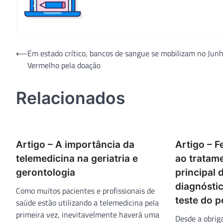
Navegação
⟵
Em estado crítico, bancos de sangue se mobilizam no Jun
Vermelho pela doação
de
Post
Relacionados
Artigo – A importância da
Artigo – F
telemedicina na geriatria e
ao tratam
gerontologia
principal 
diagnósti
Como muitos pacientes e profissionais de
teste do 
saúde estão utilizando a telemedicina pela
primeira vez, inevitavelmente haverá uma
Desde a obrig