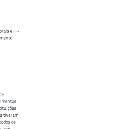
brais e
⟶
amento
de
edimentos
tituições
s tiveram
todos os
o isso