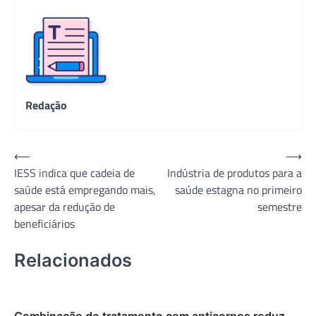
Redação
Navegação
⟵
⟶
IESS indica que cadeia de
Indústria de produtos para a
de
saúde está empregando mais,
saúde estagna no primeiro
Post
apesar da redução de
semestre
beneficiários
Relacionados
Combinação de tratamento com anticorpos reduz