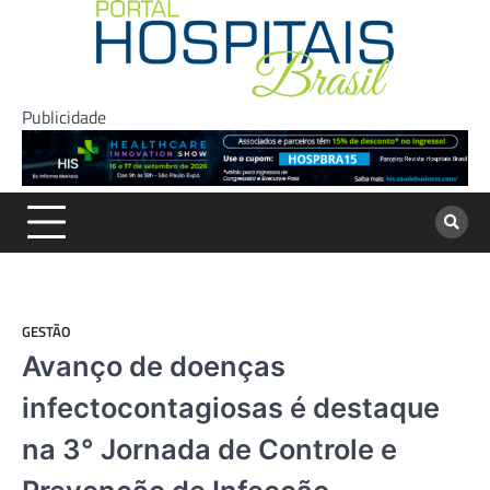
Skip
to
content
Publicidade
GESTÃO
Avanço de doenças
infectocontagiosas é destaque
na 3° Jornada de Controle e