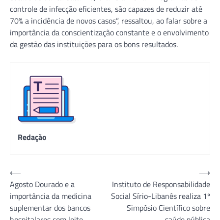
controle de infecção eficientes, são capazes de reduzir até
70% a incidência de novos casos”, ressaltou, ao falar sobre a
importância da conscientização constante e o envolvimento
da gestão das instituições para os bons resultados.
Redação
Navegação
⟵
⟶
Agosto Dourado e a
Instituto de Responsabilidade
de
importância da medicina
Social Sírio-Libanês realiza 1º
Post
suplementar dos bancos
Simpósio Científico sobre
hospitalares com leite
saúde pública