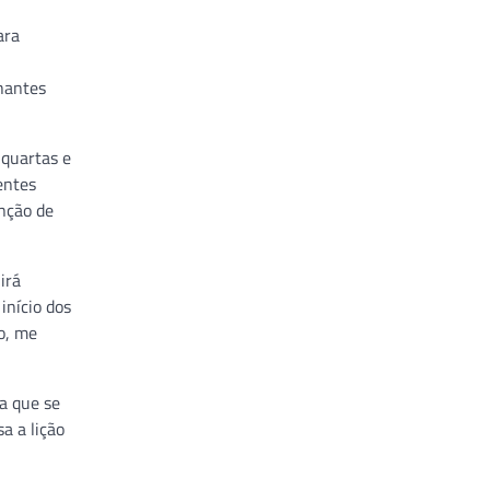
ara
hantes
 quartas e
entes
enção de
irá
início dos
o, me
a que se
a a lição