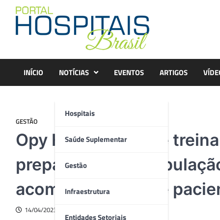
Skip
to
content
INÍCIO
NOTÍCIAS
EVENTOS
ARTIGOS
VÍDE
Hospitais
GESTÃO
Opy Health oferece trein
Saúde Suplementar
preparação e manipulação
Gestão
acompanhantes de pacie
Infraestrutura
14/04/2023
Entidades Setoriais