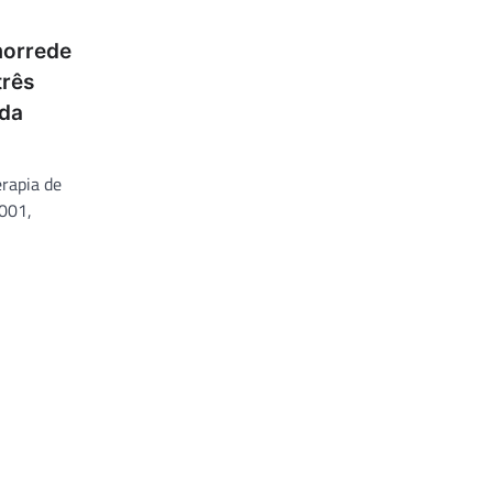
morrede
três
 da
rapia de
9001,