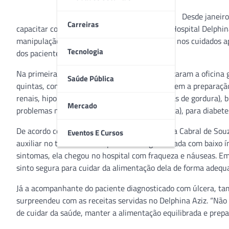
Desde janeiro
Carreiras
capacitar cozinheiros e chefes de cozinha do Hospital Delph
manipulação de alimentos. Pensando também nos cuidados apó
Tecnologia
dos pacientes do centro hospitalar.
Na primeira edição, cerca de 40 pessoas realizaram a oficina
Saúde Pública
quintas, com a duração de uma hora e abrangem a preparação 
renais, hipolipídica (com quantidades reduzidas de gordura), 
Mercado
problemas no coração e combate à pressão alta), para diabetes
De acordo com a participante Marcia Fernanda Cabral de Sou
Eventos E Cursos
auxiliar no tratamento da paciente diagnosticada com baixo 
sintomas, ela chegou no hospital com fraqueza e náuseas. Em
sinto segura para cuidar da alimentação dela de forma adequad
Já a acompanhante do paciente diagnosticado com úlcera, tam
surpreendeu com as receitas servidas no Delphina Aziz. “Não 
de cuidar da saúde, manter a alimentação equilibrada e prepa