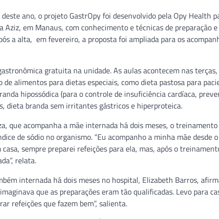
 deste ano, o projeto GastrOpy foi desenvolvido pela Opy Health p
ina Aziz, em Manaus, com conhecimento e técnicas de preparação e
s a alta, em fevereiro, a proposta foi ampliada para os acompan
 gastronômica gratuita na unidade. As aulas acontecem nas terças,
de alimentos para dietas especiais, como dieta pastosa para paci
branda hipossódica (para o controle de insuficiência cardíaca, prev
, dieta branda sem irritantes gástricos e hiperproteica.
za, que acompanha a mãe internada há dois meses, o treinamento 
índice de sódio no organismo. “Eu acompanho a minha mãe desde o 
 casa, sempre preparei refeições para ela, mas, após o treinament
a”, relata.
bém internada há dois meses no hospital, Elizabeth Barros, afirm
imaginava que as preparações eram tão qualificadas. Levo para cas
rar refeições que fazem bem”, salienta.