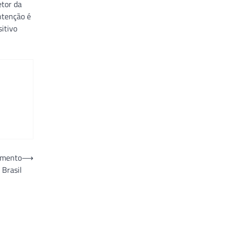
etor da
ntenção é
itivo
tamento
⟶
 Brasil