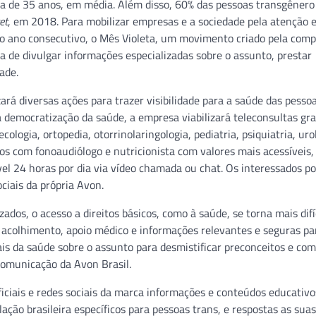
ida de 35 anos, em média. Além disso, 60% das pessoas transgêner
et
, em 2018. Para mobilizar empresas e a sociedade pela atenção e
ndo ano consecutivo, o Mês Violeta, um movimento criado pela com
e divulgar informações especializadas sobre o assunto, prestar
ade.
rá diversas ações para trazer visibilidade para a saúde das pessoa
 democratização da saúde, a empresa viabilizará teleconsultas gra
cologia, ortopedia, otorrinolaringologia, pediatria, psiquiatria, uro
os com fonoaudiólogo e nutricionista com valores mais acessíveis
el 24 horas por dia via vídeo chamada ou chat. Os interessados 
ciais da própria Avon.
dos, o acesso a direitos básicos, como à saúde, se torna mais difíc
acolhimento, apoio médico e informações relevantes e seguras pa
is da saúde sobre o assunto para desmistificar preconceitos e co
 comunicação da Avon Brasil.
iciais e redes sociais da marca informações e conteúdos educativo
lação brasileira específicos para pessoas trans, e respostas as sua