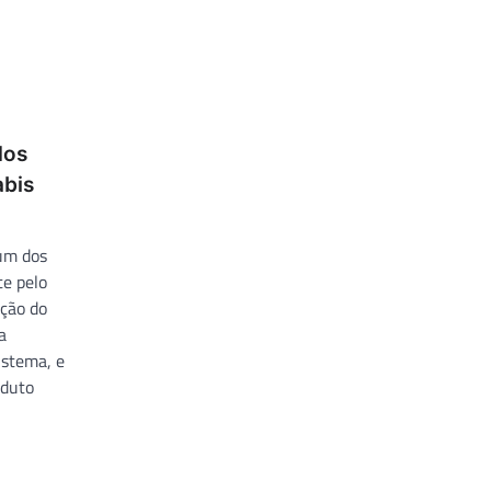
dos
abis
um dos
e pelo
ção do
a
istema, e
oduto