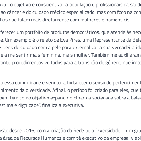
, o objetivo é conscientizar a população e profissionais da saúd
 ao câncer e do cuidado médico especializado, mas com foco na c
has que falam mais diretamente com mulheres e homens cis.
ferecer um portfólio de produtos democráticos, que atende às nec
de. Um exemplo é o relato de Eva Pires, uma Representante da Bel
tens de cuidado com a pele para externalizar a sua verdadeira id
e a me sentir mais feminina, mais mulher. Também me auxiliaram
ante procedimentos voltados para a transição de gênero, que im
ara essa comunidade e vem para fortalecer o senso de pertencimen
himento da diversidade. Afinal, o período foi criado para eles, que
ém tem como objetivo expandir o olhar da sociedade sobre a belez
tima e dignidade”, finaliza a executiva.
usão desde 2016, com a criação da Rede pela Diversidade – um gr
a área de Recursos Humanos e comitê executivo da empresa, viabi