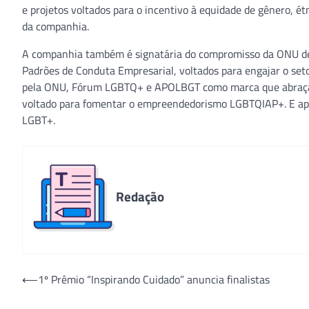
e projetos voltados para o incentivo à equidade de gênero, é
da companhia.
A companhia também é signatária do compromisso da ONU de
Padrões de Conduta Empresarial, voltados para engajar o se
pela ONU, Fórum LGBTQ+ e APOLBGT como marca que abraça à 
voltado para fomentar o empreendedorismo LGBTQIAP+. E apo
LGBT+.
Redação
Navegação
⟵
1º Prêmio “Inspirando Cuidado” anuncia finalistas
de