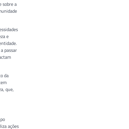
e sobre a
omunidade
essidades
eza e
entidade.
 a passar
pactam
to da
 tem
a, que,
upo
liza ações