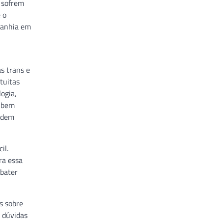
o sofrem
 o
panhia em
s trans e
tuitas
logia,
, bem
podem
il.
ra essa
mbater
s sobre
s dúvidas