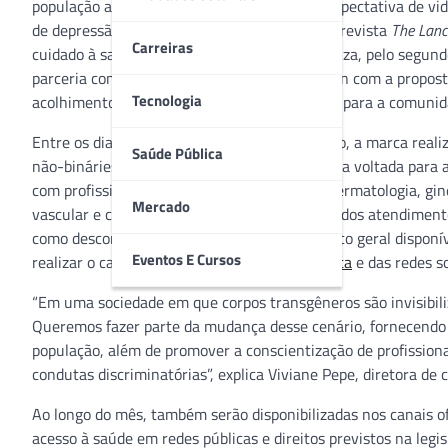
população adulta brasileira. O grupo possui expectativa de v
de depressão, segundo dados divulgados pela revista
The Lanc
Carreiras
cuidado à saúde dessa população, a Avon realiza, pelo segu
parceria com a agência Wunderman Thompson com a proposta d
Tecnologia
acolhimento e oferecer apoio médico gratuito para a comunid
Entre os dias 15 de outubro e 15 de novembro, a marca realiza
Saúde Pública
não-bináries. Em parceria da AVUS, plataforma voltada para a
com profissionais de psicologia, cardiologia, dermatologia, gine
Mercado
vascular e clínico geral. Também serão oferecidos atendiment
como descontos em medicamentos e um clínico geral disponív
Eventos E Cursos
realizar o cadastro por meio do site
Mês Violeta
e das redes so
“Em uma sociedade em que corpos transgêneros são invisibiliza
Queremos fazer parte da mudança desse cenário, fornecendo 
população, além de promover a conscientização de profissiona
condutas discriminatórias”, explica Viviane Pepe, diretora de
Ao longo do mês, também serão disponibilizadas nos canais of
acesso à saúde em redes públicas e direitos previstos na legis