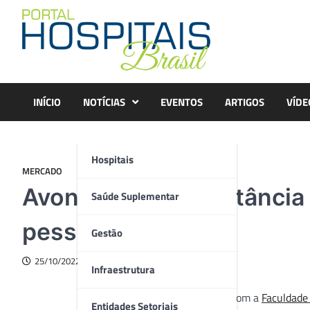
Skip
to
content
INÍCIO
NOTÍCIAS
EVENTOS
ARTIGOS
VÍDE
Hospitais
MERCADO
Avon reforça importância 
Saúde Suplementar
pessoas trans
Gestão
25/10/2022
Infraestrutura
De acordo com a
Faculdade
Entidades Setoriais