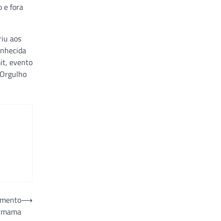
 e fora
iu aos
onhecida
it, evento
 Orgulho
amento
⟶
de mama