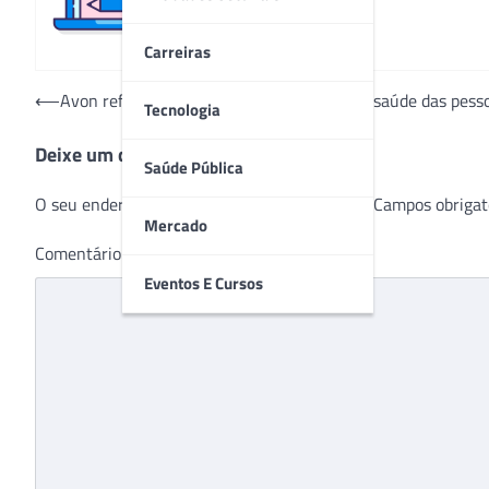
Carreiras
Navegação
⟵
Avon reforça importância da visibilidade à saúde das pess
Tecnologia
de
Deixe um comentário
Post
Saúde Pública
O seu endereço de e-mail não será publicado.
Campos obrigat
Mercado
Comentário
*
Eventos E Cursos