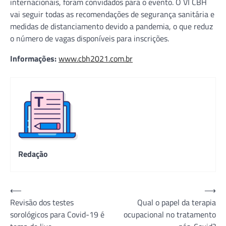
internacionais, foram convidados para o evento. O VI CBH
vai seguir todas as recomendações de segurança sanitária e
medidas de distanciamento devido a pandemia, o que reduz
o número de vagas disponíveis para inscrições.
Informações:
www.cbh2021.com.br
Redação
Navegação
⟵
⟶
Revisão dos testes
Qual o papel da terapia
de
sorológicos para Covid-19 é
ocupacional no tratamento
Post