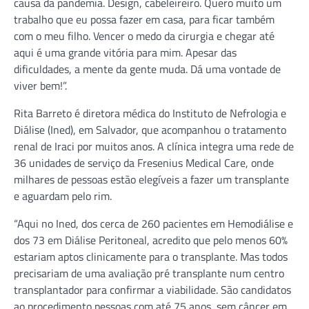
causa da pandemia. Design, cabeleireiro. Quero muito um
trabalho que eu possa fazer em casa, para ficar também
com o meu filho. Vencer o medo da cirurgia e chegar até
aqui é uma grande vitória para mim. Apesar das
dificuldades, a mente da gente muda. Dá uma vontade de
viver bem!”.
Rita Barreto é diretora médica do Instituto de Nefrologia e
Diálise (Ined), em Salvador, que acompanhou o tratamento
renal de Iraci por muitos anos. A clínica integra uma rede de
36 unidades de serviço da Fresenius Medical Care, onde
milhares de pessoas estão elegíveis a fazer um transplante
e aguardam pelo rim.
“Aqui no Ined, dos cerca de 260 pacientes em Hemodiálise e
dos 73 em Diálise Peritoneal, acredito que pelo menos 60%
estariam aptos clinicamente para o transplante. Mas todos
precisariam de uma avaliação pré transplante num centro
transplantador para confirmar a viabilidade. São candidatos
ao procedimento pessoas com até 75 anos, sem câncer em