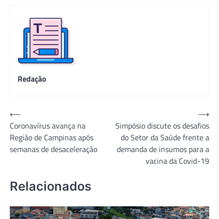
Redação
Navegação
⟵
⟶
Coronavírus avança na
Simpósio discute os desafios
de
Região de Campinas após
do Setor da Saúde frente a
Post
semanas de desaceleração
demanda de insumos para a
vacina da Covid-19
Relacionados