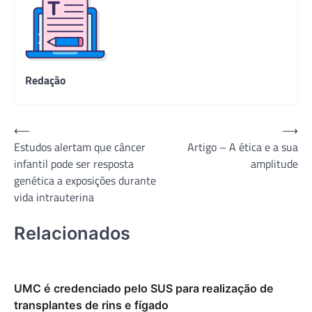
Redação
Navegação
⟵
⟶
Estudos alertam que câncer
Artigo – A ética e a sua
de
infantil pode ser resposta
amplitude
Post
genética a exposições durante
vida intrauterina
Relacionados
UMC é credenciado pelo SUS para realização de
transplantes de rins e fígado