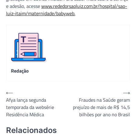
e adesão, acesse
www.rededorsaoluiz.com.br/hospital/sao-
luiz-itaim/maternidade/babyweb.
Redação
Navegação
⟵
⟶
Afya lança segunda
Fraudes na Saúde geram
de
temporada da websérie
prejuízo de mais de R$ 14,5
Post
Residência Médica
bilhões por ano no Brasil
Relacionados