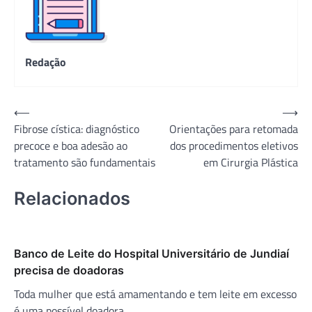
Redação
Navegação
⟵
⟶
Fibrose cística: diagnóstico
Orientações para retomada
de
precoce e boa adesão ao
dos procedimentos eletivos
Post
tratamento são fundamentais
em Cirurgia Plástica
Relacionados
Banco de Leite do Hospital Universitário de Jundiaí
precisa de doadoras
Toda mulher que está amamentando e tem leite em excesso
é uma possível doadora.