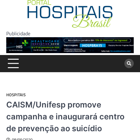
Skip
to
content
Publicidade
HOSPITAIS
CAISM/Unifesp promove
campanha e inaugurará centro
de prevenção ao suicídio
08/09/2020