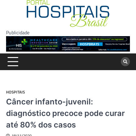
Skip
to
content
Publicidade
HOSPITAIS
Câncer infanto-juvenil:
diagnóstico precoce pode curar
até 80% dos casos
18/11/2020