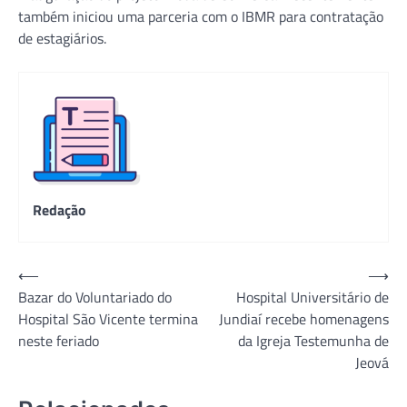
também iniciou uma parceria com o IBMR para contratação
de estagiários.
Redação
Navegação
⟵
⟶
Bazar do Voluntariado do
Hospital Universitário de
de
Hospital São Vicente termina
Jundiaí recebe homenagens
Post
neste feriado
da Igreja Testemunha de
Jeová