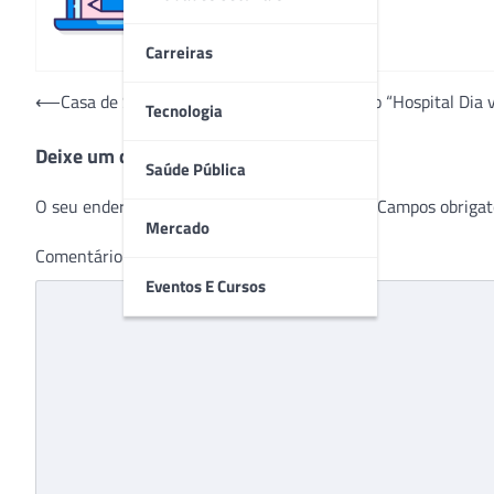
Carreiras
Navegação
⟵
Casa de Saúde Saint Roman realiza projeto “Hospital Dia v
Tecnologia
de
Deixe um comentário
Post
Saúde Pública
O seu endereço de e-mail não será publicado.
Campos obrigat
Mercado
Comentário
*
Eventos E Cursos