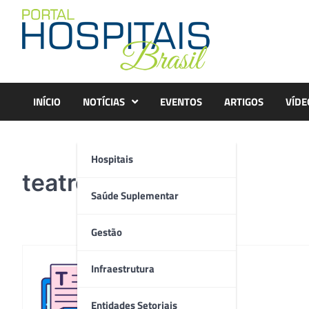
Skip
to
content
INÍCIO
NOTÍCIAS
EVENTOS
ARTIGOS
VÍDE
Hospitais
teatro
Saúde Suplementar
Gestão
Infraestrutura
Redação
Entidades Setoriais