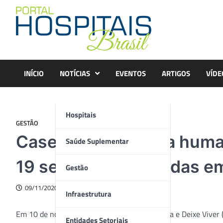
Skip
to
content
INÍCIO
NOTÍCIAS
EVENTOS
ARTIGOS
VÍDE
Hospitais
GESTÃO
Cases de gestão da huma
Saúde Suplementar
19 serão apresentadas em
Gestão
09/11/2020
Infraestrutura
Em 10 de novembro, às 19h, a Associação Viva e Deixe Viver (
Entidades Setoriais