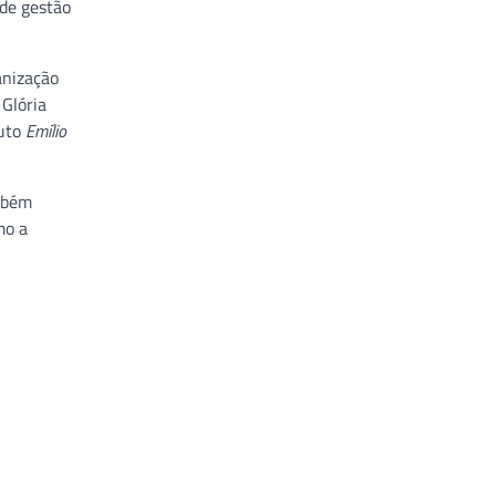
 de gestão
anização
 Glória
tuto
Emílio
ambém
mo a