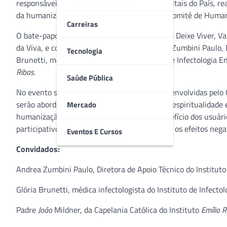
responsáveis por contar histórias em 86 hospitais do País, r
da humanização em tempos de Covid-19 do Comitê de Humani
Carreiras
O bate-papo, mediado pelo fundador da Viva e Deixe Viver, Va
da Viva, e contará com a presença de Andrea Zumbini Paulo, Di
Tecnologia
Brunetti, médica infectologista do Instituto de Infectologia E
Ribas.
Saúde Pública
No evento serão mostradas as atividades desenvolvidas pelo
serão abordados temas como a integração da espiritualidade e
Mercado
humanização na assistência à saúde, em benefício dos usuári
participativo, democrático, além de minimizar os efeitos nega
Eventos E Cursos
Convidados:
Andrea Zumbini Paulo, Diretora de Apoio Técnico do Instituto 
Glória Brunetti, médica infectologista do Instituto de Infectol
Padre
João
Mildner, da Capelania Católica do Instituto
Emílio R