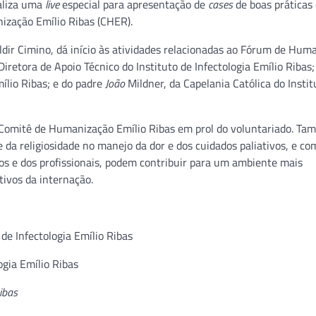
ealiza uma
live
especial para apresentação de
cases
de boas práticas
zação Emílio Ribas (CHER).
ldir Cimino, dá início às atividades relacionadas ao Fórum de Hum
retora de Apoio Técnico do Instituto de Infectologia Emílio Ribas;
mílio Ribas; e do padre
João
Mildner, da Capelania Católica do Insti
 Comitê de Humanização Emílio Ribas em prol do voluntariado. T
 da religiosidade no manejo da dor e dos cuidados paliativos, e co
os e dos profissionais, podem contribuir para um ambiente mais
tivos da internação.
de Infectologia Emílio Ribas
ogia Emílio Ribas
ibas