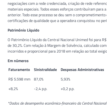
negociações com a rede credenciada, criação de rede referenc
materiais especiais. Todos esses esforços contribuíram para 
anterior. Todo esse processo se deu sem o comprometimento da
certificações de qualidade que a operadora conquistou no per
Patrimônio Líquido
O Patrimônio Líquido da Central Nacional Unimed foi para R$
de 30,2%. Com relação à Margem de Solvência, calculado com
incorridos e proporcional para 2018 em relação ao total exigi
Em números
Faturamento
Sinistralidade
Despesas Administrativas
R$ 5.598 mm
87,0%
5,93%
+8,2%
-2,4 p.p.
+0,2 p.p.
*Dados de desempenho econômico-financeiro da Central Naciona