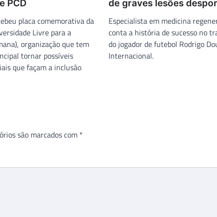
de PCD
de graves lesões despor
ecebeu placa comemorativa da
Especialista em medicina regener
ersidade Livre para a
conta a história de sucesso no t
mana), organização que tem
do jogador de futebol Rodrigo Do
ncipal tornar possíveis
Internacional.
ciais que façam a inclusão
órios são marcados com
*