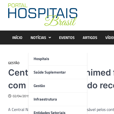
Skip
to
content
INÍCIO
NOTÍCIAS
EVENTOS
ARTIGOS
VÍDE
Hospitais
GESTÃO
Central Nacional Unimed 
Saúde Suplementar
com resultado líquido re
Gestão
02/04/2019
Infraestrutura
A Central Nacional Unimed, operadora responsável pelos cont
Entidades Setoriais