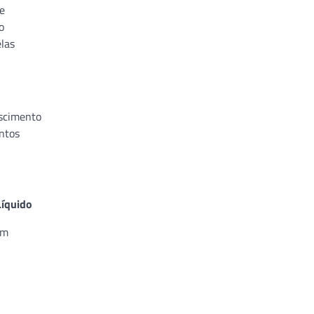
 e
o
elas
escimento
ntos
Líquido
mm