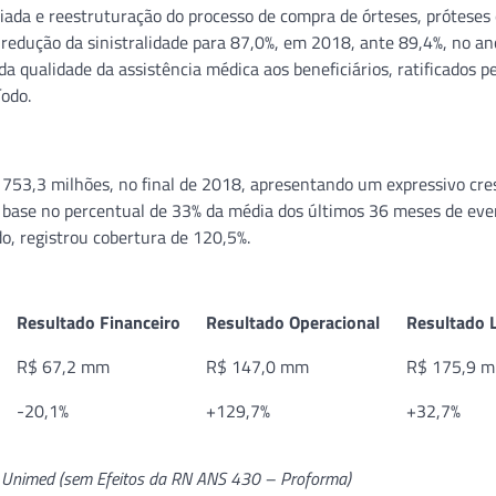
iada e reestruturação do processo de compra de órteses, próteses
a redução da sinistralidade para 87,0%, em 2018, ante 89,4%, no an
 qualidade da assistência médica aos beneficiários, ratificados p
íodo.
 753,3 milhões, no final de 2018, apresentando um expressivo cr
 base no percentual de 33% da média dos últimos 36 meses de eve
do, registrou cobertura de 120,5%.
Resultado Financeiro
Resultado Operacional
Resultado 
R$ 67,2 mm
R$ 147,0 mm
R$ 175,9 
-20,1%
+129,7%
+32,7%
l Unimed (sem Efeitos da RN ANS 430 – Proforma)