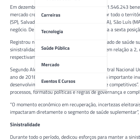
Em dezembro de 2018, a cooperativa possuía 1.546.243 benef
mercado cresceu apenas 0,4%), distribuídos por todo o territ
Carreiras
(SP), Salvador (BA), Santo Antônio de Jesus (BA), São Luís (M
negócio. De acordo com a ANS, a Central ocupa a sexta posiç
Tecnologia
Registrou números relevantes frente ao mercado de saúde sup
Saúde Pública
sinistralidade recuou 2,4 pontos percentuais em relação a 2,
respectivamente.
Mercado
Segundo Alexandre Ruschi, presidente da Central Nacional Un
ano de 2018 foi especial para nós, fizemos um importante in
Eventos E Cursos
desenvolvimento de produtos mais versáteis e competitivos”.
processos, formatou políticas e regras de governança e compl
“O momento econômico em recuperação, incertezas eleitorais
impactaram diretamente o segmento de saúde suplementar”, e
Sinistralidade
Durante todo o período, dedicou esforços para manter a sinist