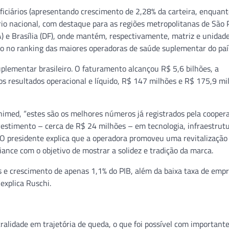
iciários (apresentando crescimento de 2,28% da carteira, enquant
ório nacional, com destaque para as regiões metropolitanas de São 
A) e Brasília (DF), onde mantém, respectivamente, matriz e unidad
ão no ranking das maiores operadoras de saúde suplementar do paí
lementar brasileiro. O faturamento alcançou R$ 5,6 bilhões, a
 os resultados operacional e líquido, R$ 147 milhões e R$ 175,9 mi
imed, “estes são os melhores números já registrados pela coopera
vestimento – cerca de R$ 24 milhões – em tecnologia, infraestrut
 O presidente explica que a operadora promoveu uma revitalização
iance com o objetivo de mostrar a solidez e tradição da marca.
 e crescimento de apenas 1,1% do PIB, além da baixa taxa de emp
xplica Ruschi.
ralidade em trajetória de queda, o que foi possível com important