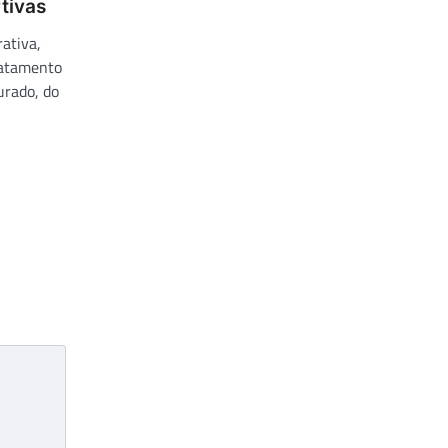
tivas
ativa,
ratamento
urado, do