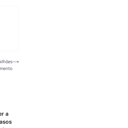
milhões
⟶
imento
er a
casos