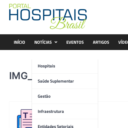
Skip
to
content
INÍCIO
NOTÍCIAS
EVENTOS
ARTIGOS
VÍDE
Hospitais
IMG_0025
Saúde Suplementar
Gestão
Infraestrutura
Redação
Entidades Setoriais