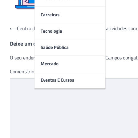
Carreiras
Navegação
⟵
Centro de Educação Profissional INC inicia atividades c
Tecnologia
de
Deixe um comentário
Post
Saúde Pública
O seu endereço de e-mail não será publicado.
Campos obrigat
Mercado
Comentário
*
Eventos E Cursos