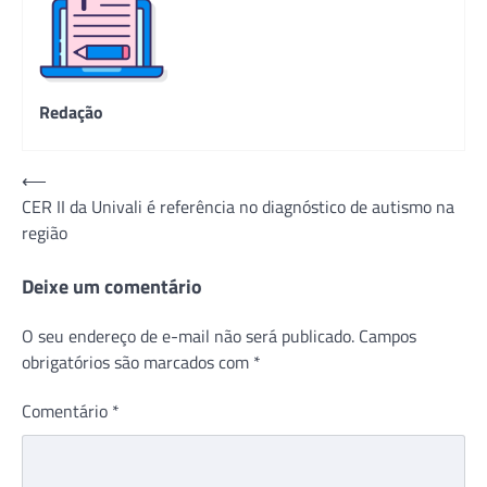
Redação
Navegação
⟵
CER II da Univali é referência no diagnóstico de autismo na
de
região
Post
Deixe um comentário
O seu endereço de e-mail não será publicado.
Campos
obrigatórios são marcados com
*
Comentário
*