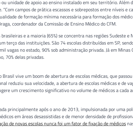
u unidade de apoio ao ensino instalado em seu território. Além d
e. “Com campos de prática escassos e sobrepostos entre níveis e c
 qualidade de formação mínima necessária para formação dos médic
io Braga, coordenador da Comissão de Ensino Médico do CFM.
 brasileiras e a maioria (65%) se concentra nas regiões Sudeste e 
m terço das instituições. São 74 escolas distribuídas em SP, send
e mil vagas no estado, 90% sob administração privada. Já em Minas 
o, 70% delas privadas.
 Brasil vive um boom de abertura de escolas médicas, que passou
onal reduziu sua velocidade, a abertura de escolas médicas e de v
ugere um crescimento significativo no volume de médicos a cada a
cada principalmente após o ano de 2013, impulsionada por uma polí
édicos em áreas desassistidas e de menor densidade de profission
ação de novas escolas nunca foi um fator de fixação de médicos
nas