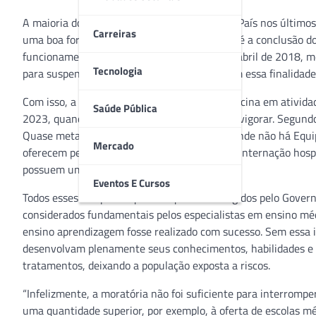
A maioria dos cursos de medicina abertos no País nos últimos
Carreiras
uma boa formação aos futuros médicos. Essa é a conclusão do
funcionamento de 75 escolas médicas desde abril de 2018, mê
Tecnologia
para suspender abertura de novos editais com essa finalidade
Com isso, a quantidade de faculdades de medicina em atividad
Saúde Pública
2023, quando a norma do Governo deixou de vigorar. Segundo 
Quase metade dos cursos estão em cidades onde não há Equip
Mercado
oferecem pelo menos cinco leitos públicos de internação hosp
possuem um hospital de ensino.
Eventos E Cursos
Todos esses são pré-requisitos que eram exigidos pelo Gover
considerados fundamentais pelos especialistas em ensino méd
ensino aprendizagem fosse realizado com sucesso. Sem essa 
desenvolvam plenamente seus conhecimentos, habilidades e 
tratamentos, deixando a população exposta a riscos.
“Infelizmente, a moratória não foi suficiente para interromp
uma quantidade superior, por exemplo, à oferta de escolas m