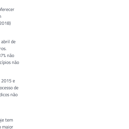
oferecer
m
/2018)
abril de
ros.
87% não
cípios não
é 2015 e
rocesso de
dicos não
oje tem
o maior