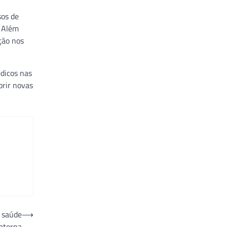
sos de
. Além
ção nos
dicos nas
brir novas
 saúde
⟶
aterna