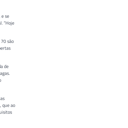
 e se
l. “Hoje
s 70 são
bertas
da de
agas.
o
las
, que ao
isitos