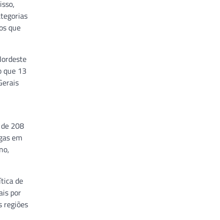
isso,
ategorias
os que
Nordeste
o que 13
Gerais
 de 208
agas em
no,
tica de
ais por
 regiões