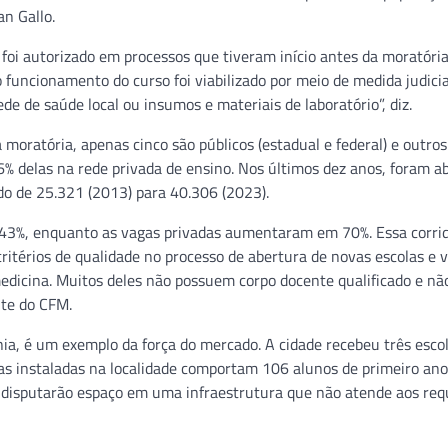
an Gallo.
foi autorizado em processos que tiveram início antes da moratória
 funcionamento do curso foi viabilizado por meio de medida judicia
e de saúde local ou insumos e materiais de laboratório”, diz.
 moratória, apenas cinco são públicos (estadual e federal) e outro
96% delas na rede privada de ensino. Nos últimos dez anos, foram a
do de 25.321 (2013) para 40.306 (2023).
e 43%, enquanto as vagas privadas aumentaram em 70%. Essa corri
itérios de qualidade no processo de abertura de novas escolas e v
edicina. Muitos deles não possuem corpo docente qualificado e nã
nte do CFM.
a, é um exemplo da força do mercado. A cidade recebeu três esco
las instaladas na localidade comportam 106 alunos de primeiro ano
 disputarão espaço em uma infraestrutura que não atende aos requ