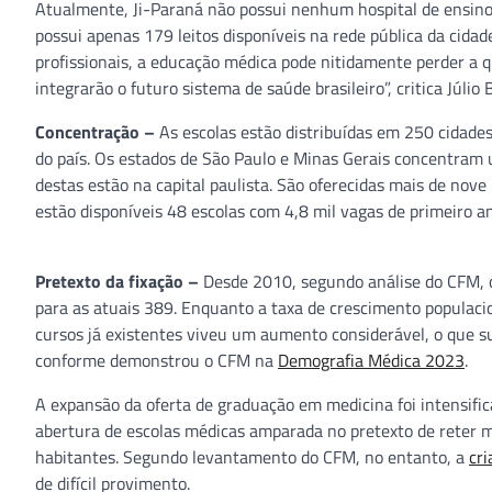
Atualmente, Ji-Paraná não possui nenhum hospital de ensino o
possui apenas 179 leitos disponíveis na rede pública da cidad
profissionais, a educação médica pode nitidamente perder a
integrarão o futuro sistema de saúde brasileiro”, critica Júl
Concentração –
As escolas estão distribuídas em 250 cidades
do país. Os estados de São Paulo e Minas Gerais concentram u
destas estão na capital paulista. São oferecidas mais de nov
estão disponíveis 48 escolas com 4,8 mil vagas de primeiro an
Pretexto da fixação –
Desde 2010, segundo análise do CFM, o
para as atuais 389. Enquanto a taxa de crescimento populaci
cursos já existentes viveu um aumento considerável, o que s
conforme demonstrou o CFM na
Demografia Médica 2023
.
A expansão da oferta de graduação em medicina foi intensifi
abertura de escolas médicas amparada no pretexto de reter m
habitantes. Segundo levantamento do CFM, no entanto, a
cri
de difícil provimento.