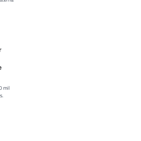
r
e
0 mil
s.