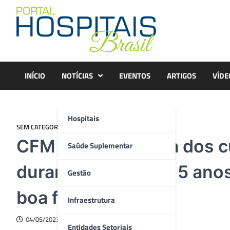
Skip
to
content
INÍCIO
NOTÍCIAS
EVENTOS
ARTIGOS
VÍDE
Hospitais
SEM CATEGORIA
CFM alerta: maioria dos 
Saúde Suplementar
durante os últimos 5 ano
Gestão
boa formação
Infraestrutura
04/05/2023
Entidades Setoriais