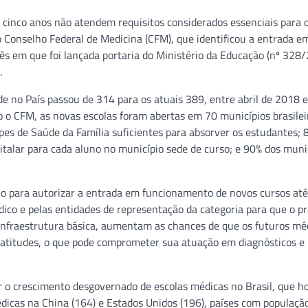
 cinco anos não atendem requisitos considerados essenciais para 
 Conselho Federal de Medicina (CFM), que identificou a entrada e
s em que foi lançada portaria do Ministério da Educação (nº 328
.
e no País passou de 314 para os atuais 389, entre abril de 2018 e 
o CFM, as novas escolas foram abertas em 70 municípios brasilei
es de Saúde da Família suficientes para absorver os estudantes; 
italar para cada aluno no município sede de curso; e 90% dos muni
no para autorizar a entrada em funcionamento de novos cursos at
ico e pelas entidades de representação da categoria para que o p
infraestrutura básica, aumentam as chances de que os futuros mé
atitudes, o que pode comprometer sua atuação em diagnósticos e
er o crescimento desgovernado de escolas médicas no Brasil, que h
édicas na China (164) e Estados Unidos (196), países com populaçã