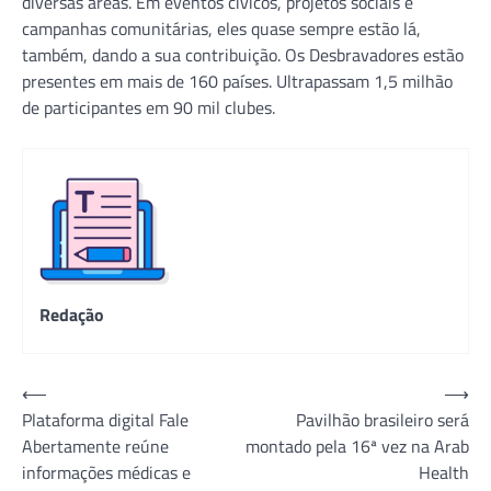
diversas áreas. Em eventos cívicos, projetos sociais e
campanhas comunitárias, eles quase sempre estão lá,
também, dando a sua contribuição. Os Desbravadores estão
presentes em mais de 160 países. Ultrapassam 1,5 milhão
de participantes em 90 mil clubes.
Redação
Navegação
⟵
⟶
Plataforma digital Fale
Pavilhão brasileiro será
de
Abertamente reúne
montado pela 16ª vez na Arab
Post
informações médicas e
Health