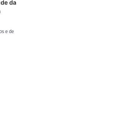
úde da
m
os e de