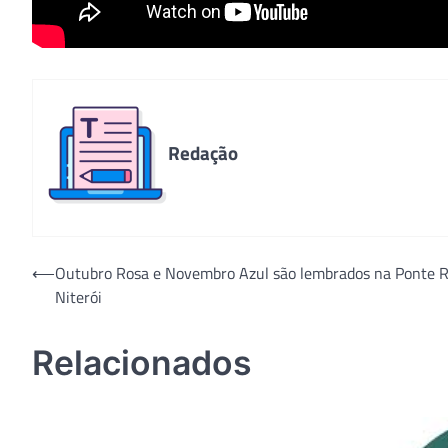
Redação
Navegação
⟵
Outubro Rosa e Novembro Azul são lembrados na Ponte R
Niterói
de
Post
Relacionados