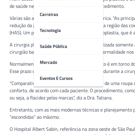
de saúde necessárias para a realização do procedimento.
Carreiras
Várias são as cirurgias reparadoras pós-bariátrica. “As princi
redução da pele dos braços, e a cruroplastia, na região das cox
Tecnologia
(HAS). Um pouco mais raro, há também a torsoplastia, que é a 
A cirurgia plástica pós-bariátrica deve ser realizada soment
Saúde Pública
cirurgião bariátrico, além da constatação da normalidade nos
Mercado
Normalmente, a indicação para o procedimento é em torno dos
Esse prazo colabora com menor sangramento durante a cirurg
Eventos E Cursos
“Comparativamente, o que fazemos é o ajuste de uma roupa q
conforto, de acordo com cada paciente. O procedimento, como t
ou seja, a flacidez pelas marcas”, diz a Dra. Tatiana.
Entretanto, com as mais modernas técnicas e planejamento per
“escondidas” ao máximo.
O Hospital Albert Sabin, referência na zona oeste de São Pa