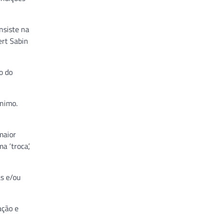
nsiste na
ert Sabin
o do
ínimo.
maior
a ‘troca’,
as e/ou
ação e