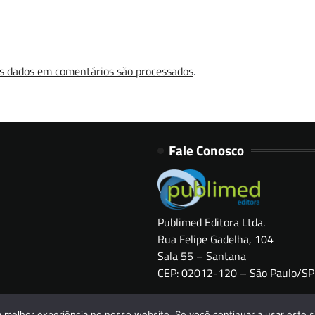
s dados em comentários são processados
.
Fale Conosco
Publimed Editora Ltda.
Rua Felipe Gadelha, 104
Sala 55 – Santana
CEP: 02012-120 – São Paulo/SP
a melhor experiência no nosso website. Se você continuar a usar este s