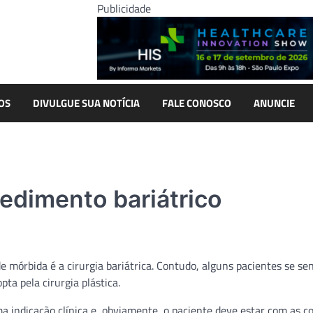
Publicidade
OS
DIVULGUE SUA NOTÍCIA
FALE CONOSCO
ANUNCIE
cedimento bariátrico
 mórbida é a cirurgia bariátrica. Contudo, alguns pacientes se s
a pela cirurgia plástica.
ma indicação clínica e, obviamente, o paciente deve estar com as c