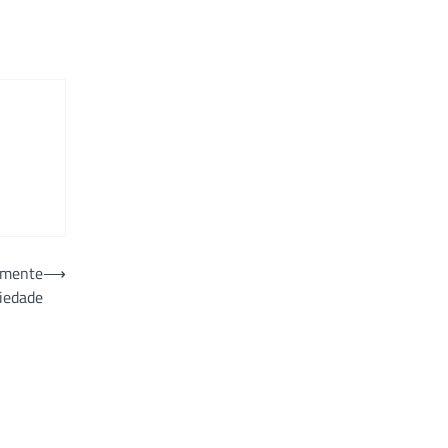
a mente
⟶
ciedade