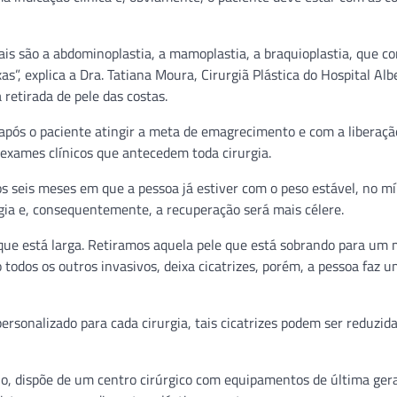
pais são a abdominoplastia, a mamoplastia, a braquioplastia, que co
as”, explica a Dra. Tatiana Moura, Cirurgiã Plástica do Hospital Alb
retirada de pele das costas.
e após o paciente atingir a meta de emagrecimento e com a liberaçã
 exames clínicos que antecedem toda cirurgia.
 seis meses em que a pessoa já estiver com o peso estável, no m
ia e, consequentemente, a recuperação será mais célere.
ue está larga. Retiramos aquela pele que está sobrando para um 
odos os outros invasivos, deixa cicatrizes, porém, a pessoa faz um
sonalizado para cada cirurgia, tais cicatrizes podem ser reduzid
ulo, dispõe de um centro cirúrgico com equipamentos de última ger