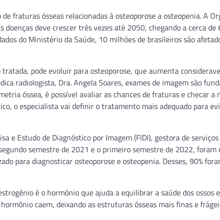
e fraturas ósseas relacionadas à osteoporose a osteopenia. A Or
 doenças deve crescer três vezes até 2050, chegando a cerca de 
ados do Ministério da Saúde, 10 milhões de brasileiros são afetad
tratada, pode evoluir para osteoporose, que aumenta considerav
médica radiologista, Dra. Angela Soares, exames de imagem são fun
tria óssea, é possível avaliar as chances de fraturas e checar a
ico, o especialista vai definir o tratamento mais adequado para ev
sa e Estudo de Diagnóstico por Imagem (FIDI), gestora de serviços
 segundo semestre de 2021 e o primeiro semestre de 2022, foram 
zado para diagnosticar osteoporose e osteopenia. Desses, 90% for
estrogênio é o hormônio que ajuda a equilibrar a saúde dos ossos 
e hormônio caem, deixando as estruturas ósseas mais finas e frágei