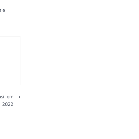
s e
sil em
⟶
2022