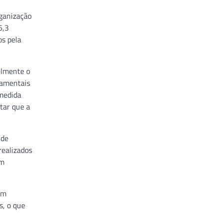
ganização
6,3
os pela
elmente o
damentais
 medida
itar que a
 de
realizados
am
em
s, o que