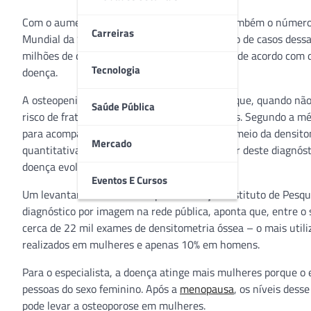
Com o aumento da população idosa, cresce também o número d
Carreiras
Mundial da Saúde (OMS) estima que o número de casos dessas
milhões de diagnósticos no mundo. No Brasil, de acordo com d
Tecnologia
doença.
A osteopenia é uma redução da massa óssea que, quando não 
Saúde Pública
risco de fraturas devido à fragilidade dos ossos. Segundo a 
para acompanhar a evolução da doença. “Por meio da densitome
Mercado
quantitativa da perda da massa óssea. A partir deste diagnóst
doença evolua”, comenta.
Eventos E Cursos
Um levantamento realizado pela Fundação Instituto de Pesqui
diagnóstico por imagem na rede pública, aponta que, entre o
cerca de 22 mil exames de densitometria óssea – o mais utili
realizados em mulheres e apenas 10% em homens.
Para o especialista, a doença atinge mais mulheres porque o 
pessoas do sexo feminino. Após a
menopausa
, os níveis dess
pode levar a osteoporose em mulheres.