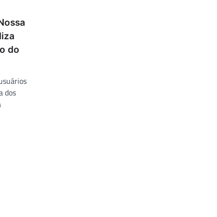
 Nossa
liza
so do
usuários
a dos
a