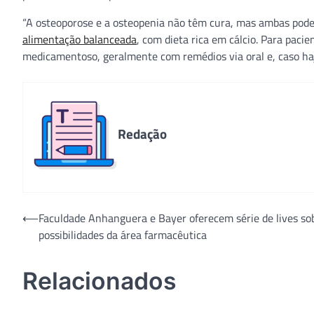
“A osteoporose e a osteopenia não têm cura, mas ambas pode
alimentação balanceada
, com dieta rica em cálcio. Para paci
medicamentoso, geralmente com remédios via oral e, caso haja 
Redação
Navegação
⟵
Faculdade Anhanguera e Bayer oferecem série de lives so
possibilidades da área farmacêutica
de
Post
Relacionados