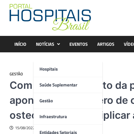
Skip
to
content
INÍCIO
NOTÍCIAS
EVENTOS
ARTIGOS
VÍDE
Hospitais
GESTÃO
Com envelhecimento da 
Saúde Suplementar
apontam que número de c
Gestão
osteopenia deve triplicar
Infraestrutura
15/08/2022
Entidades Setoriais