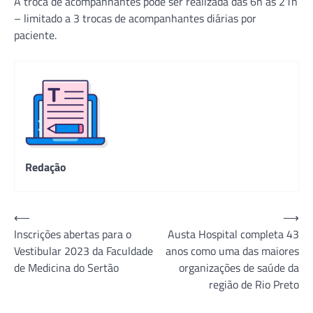
A troca de acompanhantes pode ser realizada das 6h às 21h
– limitado a 3 trocas de acompanhantes diárias por
paciente.
Redação
Navegação
⟵
⟶
Inscrições abertas para o
Austa Hospital completa 43
de
Vestibular 2023 da Faculdade
anos como uma das maiores
Post
de Medicina do Sertão
organizações de saúde da
região de Rio Preto