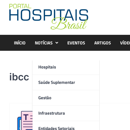
Skip
to
content
INÍCIO
NOTÍCIAS
EVENTOS
ARTIGOS
VÍDE
Hospitais
ibcc
Saúde Suplementar
Gestão
Infraestrutura
Redação
Entidades Setoriais