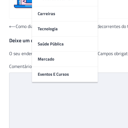
Carreiras
Navegação
⟵
Como diagnosticar sintomas neurológicos decorrentes do
Tecnologia
de
Deixe um comentário
Post
Saúde Pública
O seu endereço de e-mail não será publicado.
Campos obrigat
Mercado
Comentário
*
Eventos E Cursos