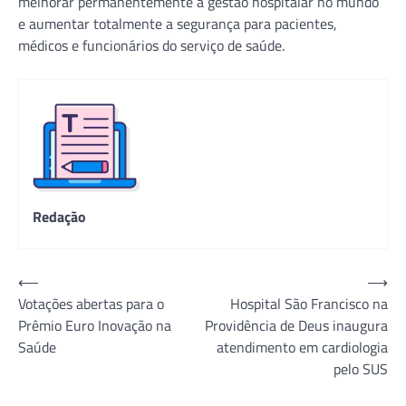
melhorar permanentemente a gestão hospitalar no mundo
e aumentar totalmente a segurança para pacientes,
médicos e funcionários do serviço de saúde.
Redação
Navegação
⟵
⟶
Votações abertas para o
Hospital São Francisco na
de
Prêmio Euro Inovação na
Providência de Deus inaugura
Post
Saúde
atendimento em cardiologia
pelo SUS