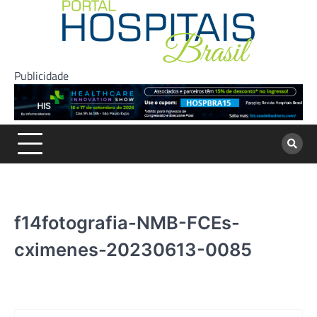
Skip
to
content
Publicidade
f14fotografia-NMB-FCEs-
cximenes-20230613-0085