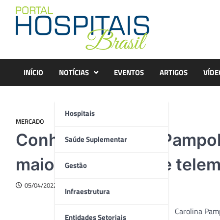
Skip
to
content
INÍCIO
NOTÍCIAS
EVENTOS
ARTIGOS
VÍDE
Hospitais
MERCADO
Conheça Carolina Pampol
Saúde Suplementar
maiores equipes de telem
Gestão
05/04/2022
Infraestrutura
Carolina Pam
Entidades Setoriais