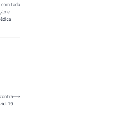
o com todo
ção e
médica
 contra
⟶
vid-19