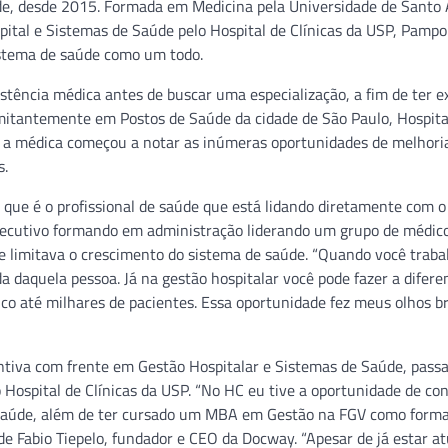
úde, desde 2015. Formada em Medicina pela Universidade de Santo
ital e Sistemas de Saúde pelo Hospital de Clínicas da USP, Pampo
istema de saúde como um todo.
stência médica antes de buscar uma especialização, a fim de ter e
mitantemente em Postos de Saúde da cidade de São Paulo, Hospita
o, a médica começou a notar as inúmeras oportunidades de melhori
s.
 que é o profissional de saúde que está lidando diretamente com o
executivo formando em administração liderando um grupo de médico
e limitava o crescimento do sistema de saúde. “Quando você traba
a daquela pessoa. Já na gestão hospitalar você pode fazer a difere
co até milhares de pacientes. Essa oportunidade fez meus olhos br
entiva com frente em Gestão Hospitalar e Sistemas de Saúde, pas
o Hospital de Clínicas da USP. “No HC eu tive a oportunidade de co
e saúde, além de ter cursado um MBA em Gestão na FGV como form
de Fabio Tiepelo, fundador e CEO da Docway. “Apesar de já estar a