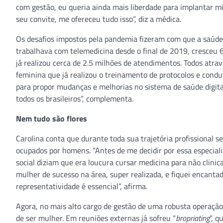
com gestão, eu queria ainda mais liberdade para implantar m
seu convite, me ofereceu tudo isso”, diz a médica.
Os desafios impostos pela pandemia fizeram com que a saúde d
trabalhava com telemedicina desde o final de 2019, cresceu
já realizou cerca de 2.5 milhões de atendimentos. Todos atra
feminina que já realizou o treinamento de protocolos e condu
para propor mudanças e melhorias no sistema de saúde digital
todos os brasileiros”, complementa.
Nem tudo são flores
Carolina conta que durante toda sua trajetória profissional
ocupados por homens. “Antes de me decidir por essa especiali
social diziam que era loucura cursar medicina para não clini
mulher de sucesso na área, super realizada, e fiquei encanta
representatividade é essencial”, afirma.
Agora, no mais alto cargo de gestão de uma robusta operaçã
de ser mulher. Em reuniões externas já sofreu “
bropriating
”, 