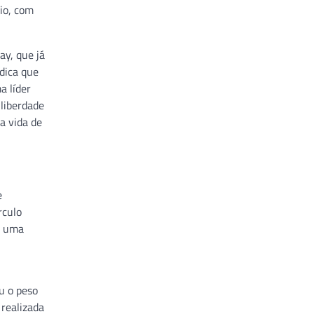
io, com
ay, que já
dica que
a líder
 liberdade
a vida de
e
rculo
i uma
u o peso
 realizada