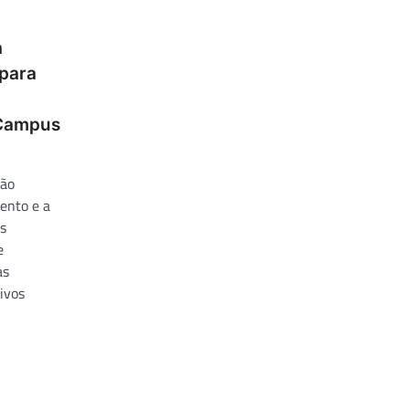
a
 para
“Campus
ção
ento e a
s
e
as
ivos