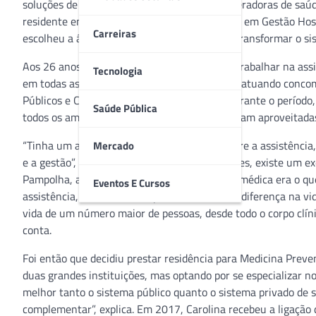
soluções de saúde digital para empresas e operadoras de sa
residente em Medicina Preventiva com frente em Gestão Hosp
Carreiras
escolheu a área da gestão com o objetivo de transformar o s
Aos 26 anos e já formada, Pampolha decidiu trabalhar na assi
Tecnologia
em todas as áreas da medicina. Foram 2 anos atuando conco
Públicos e Clínicas de Longa Permanência. Durante o períod
Saúde Pública
todos os ambientes recebiam, mas que não eram aproveitada
“Tinha um abismo muito grande de ideias entre a assistência,
Mercado
e a gestão”, aponta. Geralmente, nesses lugares, existe um 
Pampolha, a falta de um gestor com vivência médica era o qu
Eventos E Cursos
assistência, atendendo um paciente, você faz diferença na vid
vida de um número maior de pessoas, desde todo o corpo clíni
conta.
Foi então que decidiu prestar residência para Medicina Prev
duas grandes instituições, mas optando por se especializar n
melhor tanto o sistema público quanto o sistema privado d
complementar”, explica. Em 2017, Carolina recebeu a ligação 