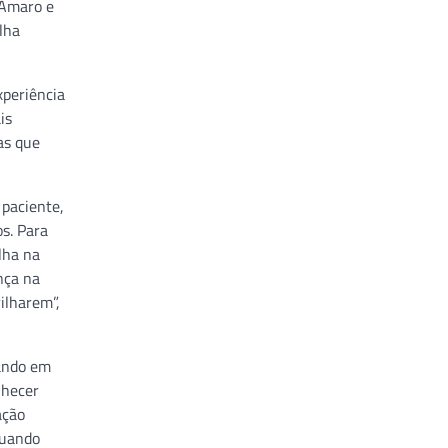
 Amaro e
lha
xperiência
is
as que
 paciente,
s. Para
lha na
nça na
ilharem”,
sando em
nhecer
ação
tuando