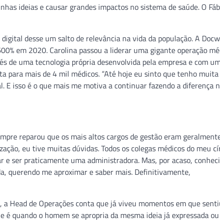
inhas ideias e causar grandes impactos no sistema de saúde. O Fáb
igital desse um salto de relevância na vida da população. A Docw
 600% em 2020. Carolina passou a liderar uma gigante operação mé
vés de uma tecnologia própria desenvolvida pela empresa e com um
ta para mais de 4 mil médicos. “Até hoje eu sinto que tenho muita
. E isso é o que mais me motiva a continuar fazendo a diferença n
 sempre reparou que os mais altos cargos de gestão eram geralment
zação, eu tive muitas dúvidas. Todos os colegas médicos do meu cí
car e ser praticamente uma administradora. Mas, por acaso, conhec
da, querendo me aproximar e saber mais. Definitivamente,
o, a Head de Operações conta que já viveu momentos em que senti
que é quando o homem se apropria da mesma ideia já expressada ou