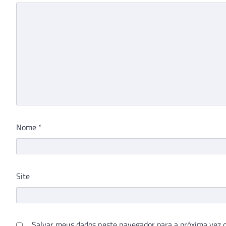
Nome
*
Site
Salvar meus dados neste navegador para a próxima vez 