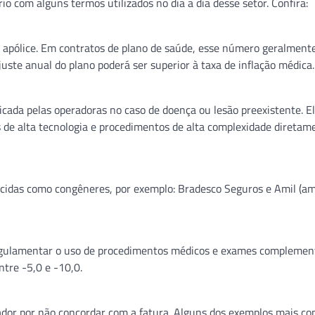
o com alguns termos utilizados no dia a dia desse setor. Confira:
a apólice. Em contratos de plano de saúde, esse número geralment
juste anual do plano poderá ser superior à taxa de inflação médica.
licada pelas operadoras no caso de doença ou lesão preexistente. E
s de alta tecnologia e procedimentos de alta complexidade diretam
idas como congêneres, por exemplo: Bradesco Seguros e Amil (a
regulamentar o uso de procedimentos médicos e exames complement
ntre -5,0 e -10,0.
ador por não concordar com a fatura. Alguns dos exemplos mais c