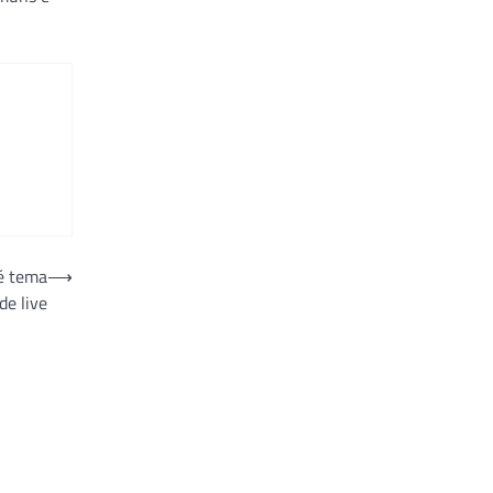
 é tema
⟶
de live