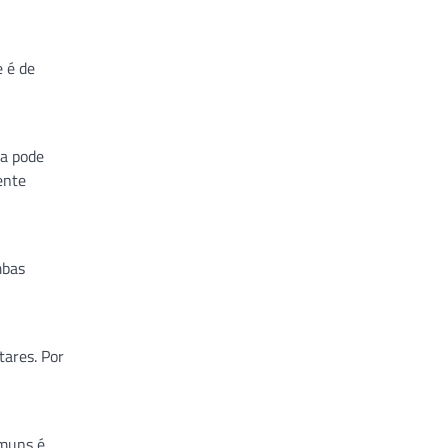
e é de
la pode
ente
mbas
ares. Por
omuns é