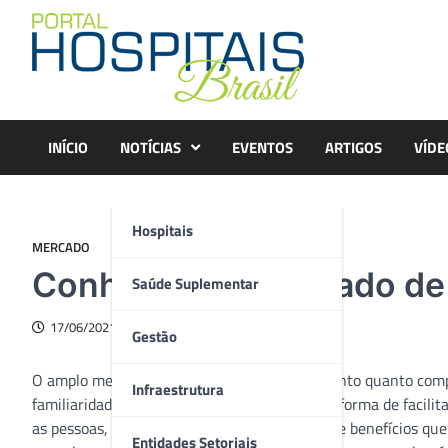
Skip
to
content
INÍCIO
NOTÍCIAS
EVENTOS
ARTIGOS
VÍDE
Hospitais
MERCADO
Conheça o significado d
Saúde Suplementar
17/06/2021
Gestão
O amplo mercado de saúde tende a ser um tanto quanto compl
Infraestrutura
familiaridade com o tema. Pensando em uma forma de facilit
as pessoas, a Pipo Saúde, startup de gestão de benefícios que
Entidades Setoriais