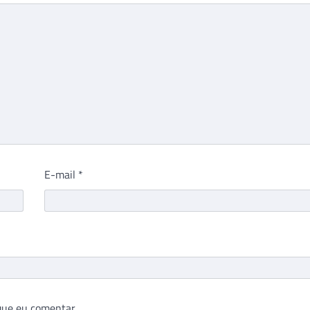
E-mail
*
que eu comentar.