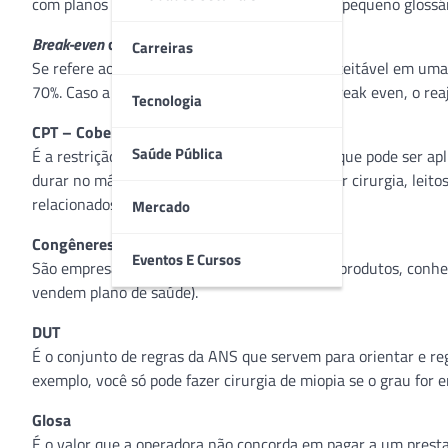
com planos e serviços de saúde, preparou um pequeno glossári
Break-even
da apólice
Carreiras
Se refere ao valor máximo de sinistralidade aceitável em um
70%. Caso a sinistralidade passe do valor do break even, o rea
Tecnologia
CPT – Cobertura Parcial Temporária
Saúde Pública
É a restrição na cobertura do plano de saúde que pode ser ap
durar no máximo 24 meses e só pode abranger cirurgia, leito
relacionados à doença ou lesão preexistente.
Mercado
Congêneres
Eventos E Cursos
São empresas que comercializam os mesmos produtos, conhec
vendem plano de saúde).
DUT
É o conjunto de regras da ANS que servem para orientar e 
exemplo, você só pode fazer cirurgia de miopia se o grau for e
Glosa
É o valor que a operadora não concorda em pagar a um prest