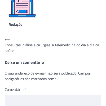
Redação
Navegação
⟵
Consultas, diálise e cirurgias: a telemedicina do dia a dia da
de
saúde
Post
Deixe um comentário
O seu endereço de e-mail não será publicado.
Campos
obrigatórios são marcados com
*
Comentário
*