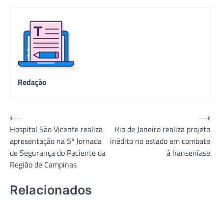
Redação
Navegação
⟵
⟶
Hospital São Vicente realiza
Rio de Janeiro realiza projeto
de
apresentação na 5ª Jornada
inédito no estado em combate
Post
de Segurança do Paciente da
à hanseníase
Região de Campinas
Relacionados