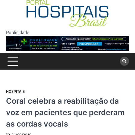
Skip
to
content
Publicidade
HOSPITAIS
Coral celebra a reabilitação da
voz em pacientes que perderam
as cordas vocais
21/08/2019