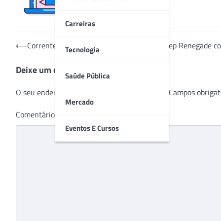
Carreiras
Navegação
⟵
Corrente de amor inicia nova etapa com Jeep Renegade c
Tecnologia
de
Deixe um comentário
Post
Saúde Pública
O seu endereço de e-mail não será publicado.
Campos obrigat
Mercado
Comentário
*
Eventos E Cursos