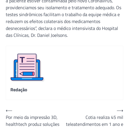
a paciente estiver contaminada pelo novo Coronavírus,
providenciamos seu isolamento e tratamento adequado. Os
testes sindrômicos facilitam o trabalho da equipe médica e
reduzem os efeitos colaterais dos medicamentos
desnecessários”, declara o médico intensivista do Hospital
das Clínicas, Dr. Daniel Joelsons.
Redação
Navegação
⟵
⟶
Por meio da impressão 3D,
Cotia realiza 45 mil
de
healthtech produz soluções
teleatendimentos em 1 ano e
Post