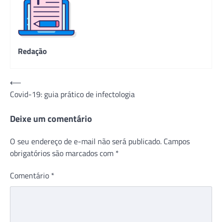
Redação
Navegação
⟵
Covid-19: guia prático de infectologia
de
Post
Deixe um comentário
O seu endereço de e-mail não será publicado.
Campos
obrigatórios são marcados com
*
Comentário
*