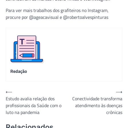
Para ver mais trabalhos dos grafiteiros no Instagram,
procure por @ageacavisual e @robertoalvespinturas
Redação
Navegação
⟵
⟶
Estudo avalia relação dos
Conectividade transforma
de
profissionais da Saúde com o
atendimento às doenças
Post
luto na pandemia
crônicas
Relacionados