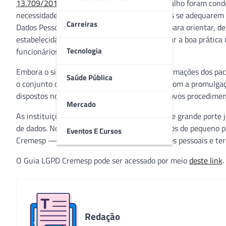
13.709/2018
— para o seu cotidiano de trabalho foram con
necessidade e da importância dos consultórios se adequarem 
Carreiras
Dados Pessoais do Conselho elaborou o Guia para orientar, d
estabelecidas na LGPD. A intenção é incentivar a boa prática
Tecnologia
funcionários e fornecedores.
Embora o sigilo e a confidencialidade das informações dos pa
Saúde Pública
o conjunto de regulamentações foi ampliado com a promulga
dispostos no meio físico ou digital, exigindo novos procedime
Mercado
As instituições públicas e privadas de saúde de grande porte 
de dados. No entanto, nos consultórios médicos de pequeno p
Eventos E Cursos
Cremesp —, o médico é o controlador de dados pessoais e terá
O Guia LGPD Cremesp pode ser acessado por meio
deste link
.
Redação