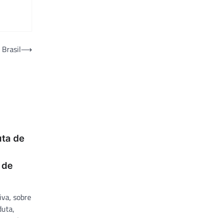
 Brasil
⟶
ta de
 de
iva, sobre
duta,